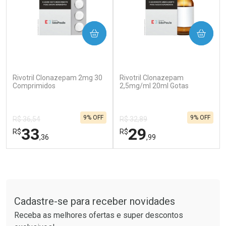
COMPRAR
COMPRAR
(0)
(0)
Rivotril Clonazepam 2mg 30
Rivotril Clonazepam
Ativar Desconto
Ativar Desconto
Comprimidos
2,5mg/ml 20ml Gotas
Comprar sem Desconto
Comprar sem Desconto
Por R$ 55,19/cada
Por R$ 37,25/cada
Comprar sem Desconto
Comprar sem Desconto
9% OFF
9% OFF
Por R$ 55,19/cada
Por R$ 37,25/cada
R$ 36,54
R$ 32,89
33
29
R$
R$
,36
,99
FECHAR
F
FECHAR
F
Tudo sobre a Drogaria São Paulo
Laboratório
Laboratório
Por Menos
Por Menos
Cadastre-se para receber novidades
Receba as melhores ofertas e super descontos