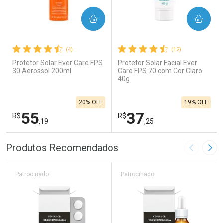
COMPRAR
COMPRAR
(4)
(12)
Protetor Solar Ever Care FPS
Protetor Solar Facial Ever
30 Aerossol 200ml
Care FPS 70 com Cor Claro
40g
20% OFF
19% OFF
55
37
R$
R$
,19
,25
FECHAR
F
FECHAR
F
Produtos Recomendados
Imagem A
Pró
Laboratório
Laboratório
Por Menos
Por Menos
Patrocinado
Patrocinado