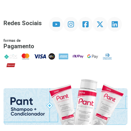
YouTube
Instagram
Facebook
Twitter
Linkedin
Redes Sociais
formas de
Pagamento
PIX
MasterCard
VISA
ELO
AMEX
NuPay
Google Pay
Diners Club
Hipercard
Promoção em Destaque