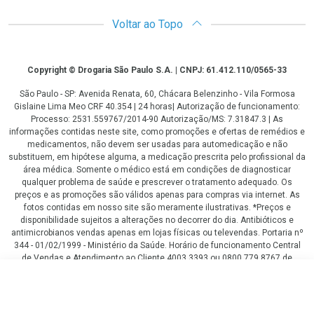
Voltar ao Topo
Copyright
Copyright © Drogaria São Paulo S.A. | CNPJ: 61.412.110/0565-33
São Paulo - SP: Avenida Renata, 60, Chácara Belenzinho - Vila Formosa
Gislaine Lima Meo CRF 40.354 | 24 horas| Autorização de funcionamento:
Processo: 2531.559767/2014-90 Autorização/MS: 7.31847.3 | As
informações contidas neste site, como promoções e ofertas de remédios e
medicamentos, não devem ser usadas para automedicação e não
substituem, em hipótese alguma, a medicação prescrita pelo profissional da
área médica. Somente o médico está em condições de diagnosticar
qualquer problema de saúde e prescrever o tratamento adequado. Os
preços e as promoções são válidos apenas para compras via internet. As
fotos contidas em nosso site são meramente ilustrativas. *Preços e
disponibilidade sujeitos a alterações no decorrer do dia. Antibióticos e
antimicrobianos vendas apenas em lojas físicas ou televendas. Portaria nº
344 - 01/02/1999 - Ministério da Saúde. Horário de funcionamento Central
de Vendas e Atendimento ao Cliente 4003 3393 ou 0800 779 8767 de
domingo a domingo das 08h00 às 20h00.
R$ 28,47
LGPD Aceite os Cookies
COMPRAR
R$ 13,99