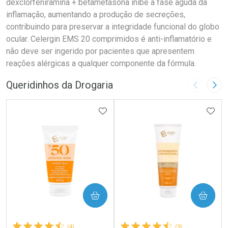
dexclorfeniramina + betametasona inibe a fase aguda da
inflamação, aumentando a produção de secreções,
contribuindo para preservar a integridade funcional do globo
ocular. Celergin EMS 20 comprimidos é anti-inflamatório e
não deve ser ingerido por pacientes que apresentem
reações alérgicas a qualquer componente da fórmula.
Queridinhos da Drogaria
Imagem A
Pró
ADICIONAR AOS FAVORITOS
ADIC
COMPRAR
COMPRAR
(4)
(9)