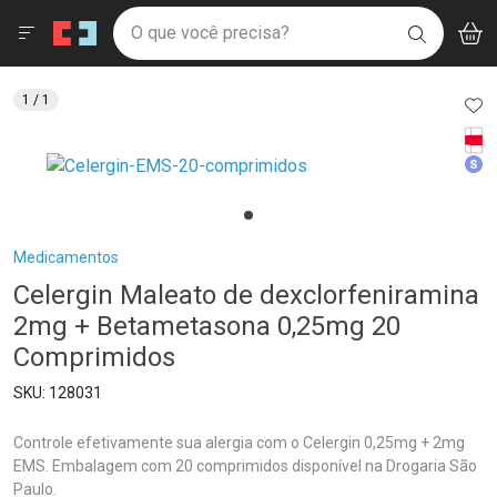
Drogaria São Paulo
Menu
Aces
Ir direto para a home
O que você precisa?
V
i
BUSCAR
Navegue pela página
Ir direto para o conteúdo
Faça a sua busca
Ir direto para a busca
Ir direto para a conta
AD
1
/ 1
Ir direto para a ajuda
Tarj
Ir direto para a notificações
Med
Ir direto para o carrinho
Ir direto para o menu
Breadcrumb
Medicamentos
Celergin Maleato de dexclorfeniramina
2mg + Betametasona 0,25mg 20
Comprimidos
128031
Controle efetivamente sua alergia com o Celergin 0,25mg + 2mg
EMS. Embalagem com 20 comprimidos disponível na Drogaria São
Paulo.