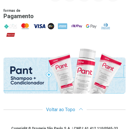
formas de
Pagamento
PIX
MasterCard
VISA
ELO
AMEX
NuPay
Google Pay
Diners Club
Hipercard
Promoção em Destaque
Voltar ao Topo
Copyright
Copyright © Drogaria São Paulo S.A. | CNPJ: 61.412.110/0565-33