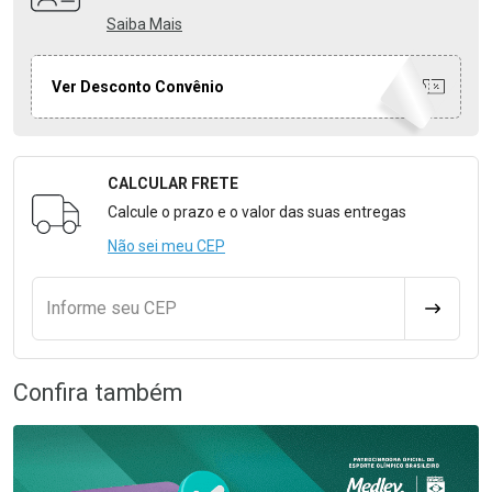
Saiba Mais
Ver Desconto Convênio
CALCULAR FRETE
Formulário para Calcular o Frete
Calcule o prazo e o valor das suas entregas
Não sei meu CEP
Informe seu CEP
CALCULA
Confira também