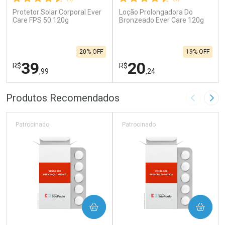
Protetor Solar Corporal Ever
Loção Prolongadora Do
Care FPS 50 120g
Bronzeado Ever Care 120g
20% OFF
19% OFF
39
20
R$
R$
,99
,24
FECHAR
F
FECHAR
F
Produtos Recomendados
Imagem A
Pró
Laboratório
Laboratório
Por Menos
Por Menos
Patrocinado
Patrocinado
COMPRAR
COMPRAR