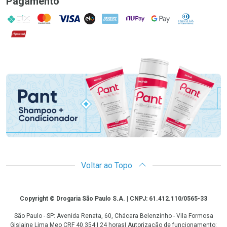
Pagamento
PIX
MasterCard
VISA
ELO
AMEX
NuPay
Google Pay
Diners Club
Hipercard
Promoção em Destaque
Voltar ao Topo
Copyright
Copyright © Drogaria São Paulo S.A. | CNPJ: 61.412.110/0565-33
São Paulo - SP: Avenida Renata, 60, Chácara Belenzinho - Vila Formosa
Gislaine Lima Meo CRF 40.354 | 24 horas| Autorização de funcionamento: