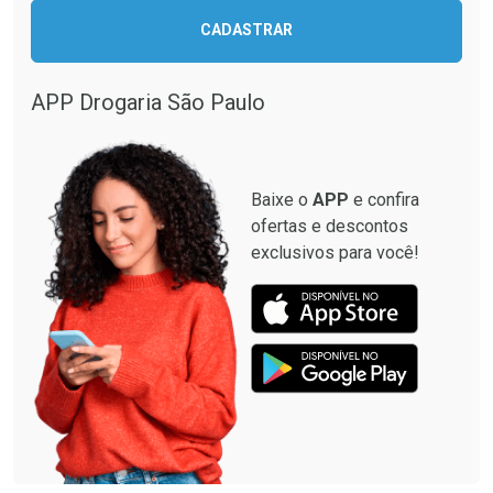
Ativar Desconto
CADASTRAR
Ativar Desconto
Comprar sem Desconto
Comprar sem Desconto
Por R$ 664,02/cada
Por R$ 82,02/cada
APP Drogaria São Paulo
Comprar sem Desconto
Comprar sem Desconto
Por R$ 664,02/cada
Por R$ 82,02/cada
Baixe o
APP
e confira
ofertas e descontos
exclusivos para você!