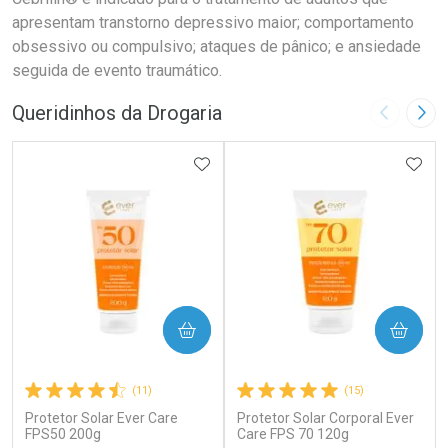
apresentam transtorno depressivo maior; comportamento
obsessivo ou compulsivo; ataques de pânico; e ansiedade
seguida de evento traumático.
Queridinhos da Drogaria
Imagem A
Pró
ADICIONAR AOS FAVORITOS
ADIC
COMPRAR
COMPRAR
(11)
(15)
Protetor Solar Ever Care
Protetor Solar Corporal Ever
FPS50 200g
Care FPS 70 120g