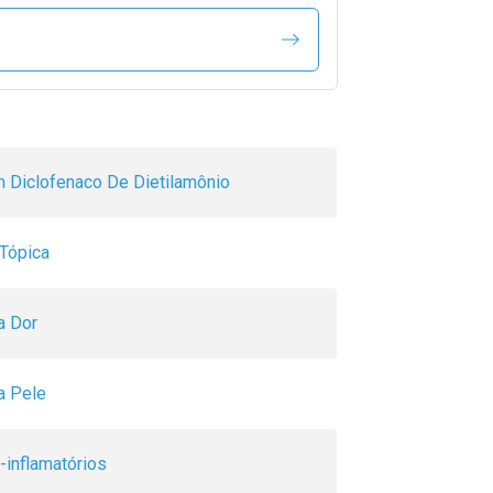
 Diclofenaco De Dietilamônio
 Tópica
a Dor
a Pele
i-inflamatórios