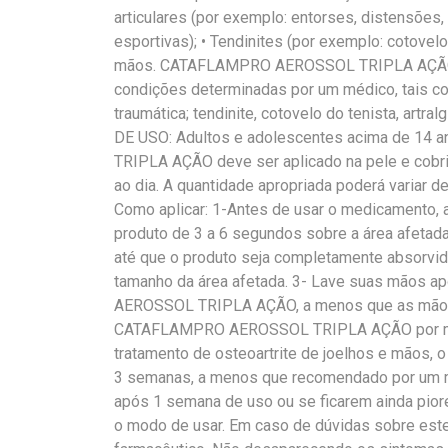
articulares (por exemplo: entorses, distensões
esportivas); • Tendinites (por exemplo: cotovelo 
mãos. CATAFLAMPRO AEROSSOL TRIPLA AÇÃO ta
condições determinadas por um médico, tais com
traumática; tendinite, cotovelo do tenista, artra
DE USO: Adultos e adolescentes acima de 1
TRIPLA AÇÃO deve ser aplicado na pele e cobrin
ao dia. A quantidade apropriada poderá variar 
Como aplicar: 1-Antes de usar o medicamento, 
produto de 3 a 6 segundos sobre a área afetad
até que o produto seja completamente absorvi
tamanho da área afetada. 3- Lave suas mãos 
AEROSSOL TRIPLA AÇÃO, a menos que as mãos 
CATAFLAMPRO AEROSSOL TRIPLA AÇÃO por ma
tratamento de osteoartrite de joelhos e mãos, o
3 semanas, a menos que recomendado por um 
após 1 semana de uso ou se ficarem ainda pior
o modo de usar. Em caso de dúvidas sobre est