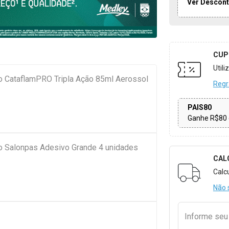
Ver Descont
CUP
Util
io CataflamPRO Tripla Ação 85ml Aerossol
Regr
PAIS80
Ganhe R$80 
io Salonpas Adesivo Grande 4 unidades
CAL
Formulári
Calc
Não 
Informe se