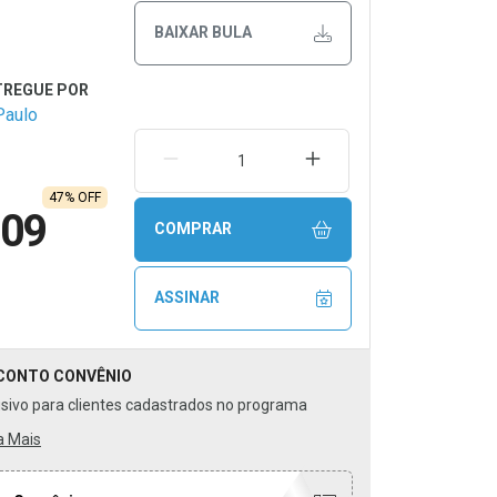
BAIXAR BULA
Paulo
REMOVER UMA UNIDADE
AUMENTAR UMA UNIDA
47% OFF
,09
COMPRAR
ASSINAR
CONTO
CONVÊNIO
usivo para clientes cadastrados no programa
a Mais