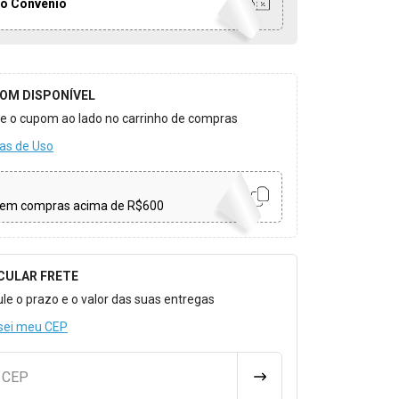
o Convênio
OM DISPONÍVEL
ize o cupom ao lado no carrinho de compras
as de Uso
em compras acima de R$600
CULAR FRETE
o para Calcular o Frete
ule o prazo e o valor das suas entregas
sei meu CEP
u CEP
CALCULAR FRETE