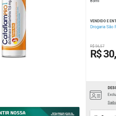
85ml
Drogaria São 
R$ 56,57
R$ 30
DES
Excl
Saib