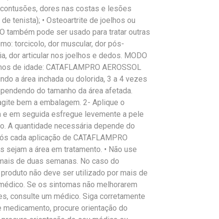
, contusões, dores nas costas e lesões
de tenista); • Osteoartrite de joelhos ou
mbém pode ser usado para tratar outras
o: torcicolo, dor muscular, dor pós-
lgia, dor articular nos joelhos e dedos. MODO
4 anos de idade: CATAFLAMPRO AEROSSOL
do a área inchada ou dolorida, 3 a 4 vezes
dependendo do tamanho da área afetada.
agite bem a embalagem. 2- Aplique o
a e em seguida esfregue levemente a pele
do. A quantidade necessária depende do
após cada aplicação de CATAFLAMPRO
sejam a área em tratamento. • Não use
is de duas semanas. No caso do
 produto não deve ser utilizado por mais de
médico. Se os sintomas não melhorarem
es, consulte um médico. Siga corretamente
e medicamento, procure orientação do