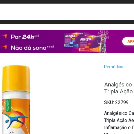
busca
isa?
Bread
Remédios
Analgésico 
Tripla Ação
22799
Analgésico C
Tripla Ação A
Inflamação e 