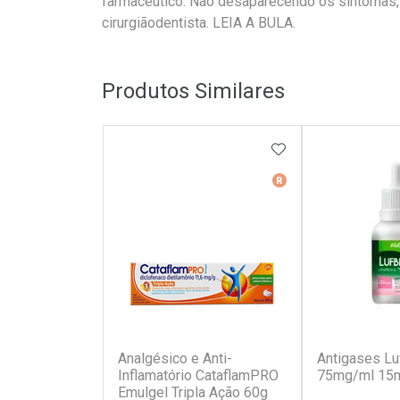
farmacêutico. Não desaparecendo os sintomas,
cirurgiãodentista. LEIA A BULA.
Produtos Similares
ADICIONAR AOS 
Medicamento De Ref
(15)
Analgésico e Anti-
Antigases L
Inflamatório CataflamPRO
75mg/ml 15
Emulgel Tripla Ação 60g