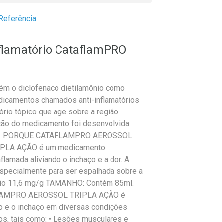
Referência
nflamatório CataflamPRO
o diclofenaco dietilamônio como
dicamentos chamados anti-inflamatórios
ório tópico que age sobre a região
lação do medicamento foi desenvolvida
pele. PORQUE CATAFLAMPRO AEROSSOL
PLA AÇÃO é um medicamento
nflamada aliviando o inchaço e a dor. A
specialmente para ser espalhada sobre a
ônio 11,6 mg/g TAMANHO: Contém 85ml.
FLAMPRO AEROSSOL TRIPLA AÇÃO é
ção e o inchaço em diversas condições
os, tais como: • Lesões musculares e