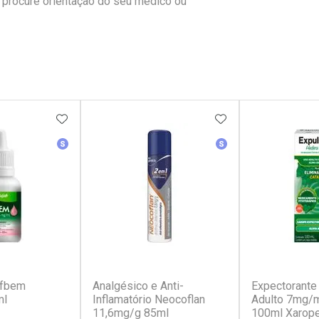
 procure orientação do seu médico ou
FAVORITOS
ADICIONAR AOS FAVORITOS
ADICIONAR AOS 
erência
Medicamento Similar
Medicamento Simila
(2)
(81)
ufbem
Analgésico e Anti-
Expectorante
ml
Inflamatório Neocoflan
Adulto 7mg/
11,6mg/g 85ml
100ml Xarop