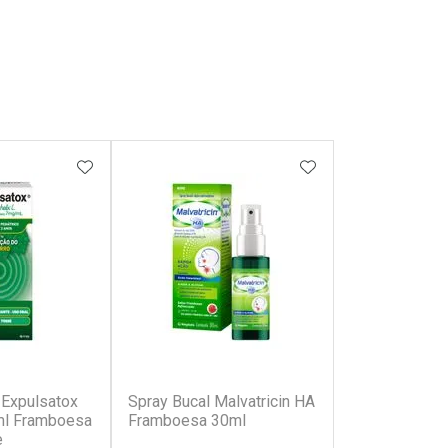
FAVORITOS
ADICIONAR AOS FAVORITOS
ADICIONAR AOS 
r
(2)
(4)
 Expulsatox
Spray Bucal Malvatricin HA
ml Framboesa
Framboesa 30ml
e