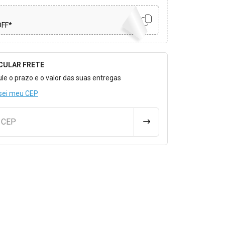
OFF*
CULAR FRETE
o para Calcular o Frete
ule o prazo e o valor das suas entregas
sei meu CEP
u CEP
CALCULAR FRETE