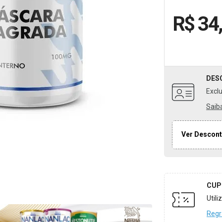
R$ 34
DES
Excl
Saib
Ver Descont
CUP
Util
Regr