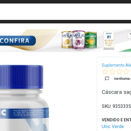
busca
isa?
Bread
Suplemento Al
nenhuma a
Cáscara sa
9353335
Unic Verde