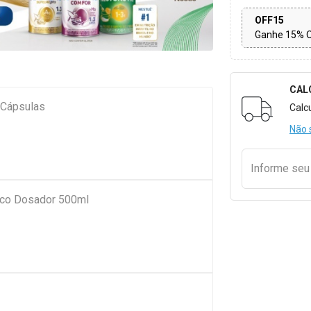
OFF15
Ganhe 15% 
CAL
Formulári
 Cápsulas
Calc
Não 
Informe se
Bico Dosador 500ml