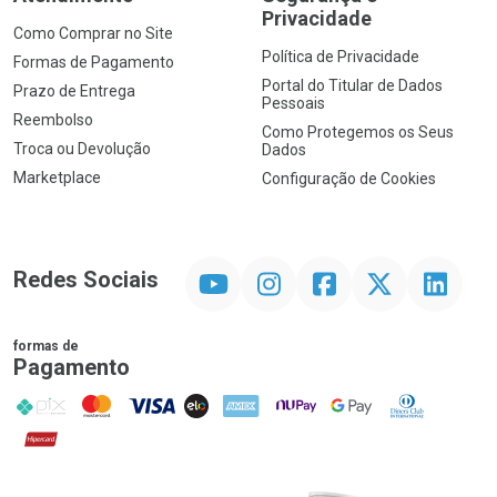
Privacidade
Como Comprar no Site
Política de Privacidade
Formas de Pagamento
Portal do Titular de Dados
Prazo de Entrega
Pessoais
Reembolso
Como Protegemos os Seus
Troca ou Devolução
Dados
Marketplace
Configuração de Cookies
YouTube
Instagram
Facebook
Twitter
Linkedin
Redes Sociais
formas de
Pagamento
PIX
MasterCard
VISA
ELO
AMEX
NuPay
Google Pay
Diners Club
Hipercard