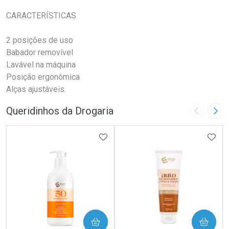
CARACTERÍSTICAS
2 posições de uso
Babador removível
Lavável na máquina
Posição ergonômica
Alças ajustáveis.
Queridinhos da Drogaria
Imagem A
Pró
ADICIONAR AOS FAVORITOS
ADIC
COMPRAR
COMPRAR