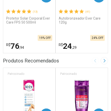
(13)
(41)
Protetor Solar Corporal Ever
Autobronzeador Ever Care
Care FPS 50 500ml
120g
19% OFF
24% OFF
76
24
R$
R$
,94
,29
FECHAR
F
FECHAR
F
Produtos Recomendados
Imagem A
Pró
Laboratório
Laboratório
Por Menos
Por Menos
Patrocinado
Patrocinado