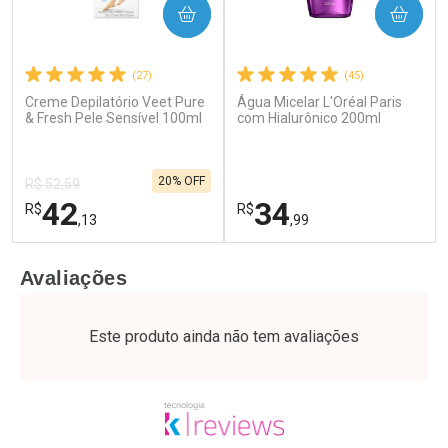
COMPRAR
COMPRAR
(27)
(45)
Creme Depilatório Veet Pure
Água Micelar L'Oréal Paris
Ativar Desconto
Ativar Desconto
& Fresh Pele Sensível 100ml
com Hialurônico 200ml
Comprar sem Desconto
Comprar sem Desconto
Por R$ 76,94/cada
Por R$ 24,29/cada
Comprar sem Desconto
Comprar sem Desconto
20% OFF
Por R$ 76,94/cada
Por R$ 24,29/cada
R$ 52,59
42
34
R$
R$
,13
,99
FECHAR
F
FECHAR
F
Avaliações
Laboratório
Laboratório
Por Menos
Por Menos
Este produto ainda não tem avaliações