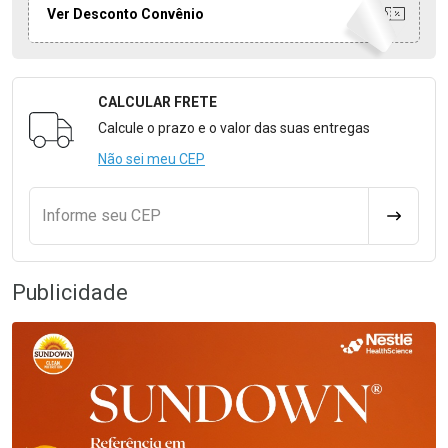
Ver Desconto Convênio
CALCULAR FRETE
Formulário para Calcular o Frete
Calcule o prazo e o valor das suas entregas
Não sei meu CEP
Informe seu CEP
CALCULA
Publicidade