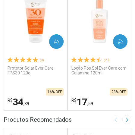
COMPRAR
COMPRAR
(3)
(23)
Protetor Solar Ever Care
Loção Pós Sol Ever Care com
FPS30 120g
Calamina 120ml
16% OFF
23% OFF
34
17
R$
R$
,39
,59
FECHAR
F
FECHAR
F
Produtos Recomendados
Imagem A
Pró