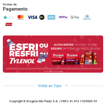
formas de
Pagamento
PIX
MasterCard
VISA
ELO
AMEX
NuPay
Google Pay
Diners Club
Hipercard
Promoção em Destaque
Voltar ao Topo
Copyright
Copyright © Drogaria São Paulo S.A. | CNPJ: 61.412.110/0565-33