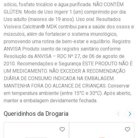
silício, fosfato tricálcio e água purificada. NÃO CONTÉM
GLÚTEN. Modo de Uso Ingerir 1 (um) comprimido por dia.
Uso adulto (maiores de 19 anos). Uso oral. Resultados
Visíveis Calcitran® MDK contribui para a saúde dos ossos e
músculos, além de fortalecer o sistema imunológico,
promovendo uma rotina de bem-estar e equilíbrio. Registro
ANVISA Produto isento de registro sanitário conforme
Resolução da ANVISA – RDC Nº 27, de 06 de agosto de
2010. Recomendações e Segurança ESTE PRODUTO NÃO É
UM MEDICAMENTO. NÃO EXCEDER A RECOMENDAÇÃO
DIÁRIA DE CONSUMO INDICADA NA EMBALAGEM.
MANTENHA FORA DO ALCANCE DE CRIANÇAS. Conservar
em temperatura ambiente (entre 15°C e 30°C). Após aberto,
manter a embalagem devidamente fechada.
Queridinhos da Drogaria
Imagem A
Pró
ADICIONAR AOS FAVORITOS
ADIC