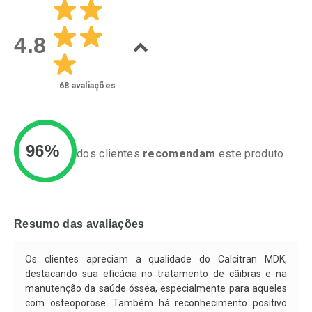
Laboratório
Laboratório
Por Menos
Por Menos
4.8
68
avaliações
96%
dos clientes
recomendam
este produto
Ativar Desconto
Ativar Desconto
Comprar sem Desconto
Comprar sem Desconto
Resumo das avaliações
Por R$ 128,60/cada
Por R$ 133,99/cada
Comprar sem Desconto
Comprar sem Desconto
Por R$ 128,60/cada
Por R$ 133,99/cada
Os clientes apreciam a qualidade do Calcitran MDK,
destacando sua eficácia no tratamento de cãibras e na
manutenção da saúde óssea, especialmente para aqueles
com osteoporose. Também há reconhecimento positivo