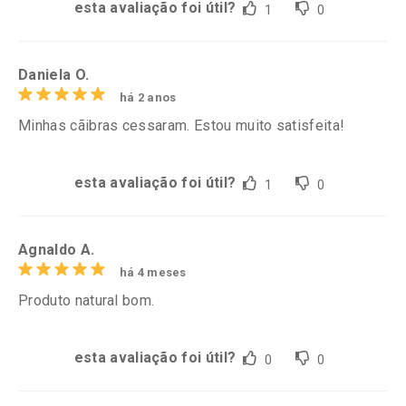
esta avaliação foi útil?
1
0
Daniela O.
há 2 anos
Minhas cãibras cessaram. Estou muito satisfeita!
esta avaliação foi útil?
1
0
Agnaldo A.
há 4 meses
Produto natural bom.
esta avaliação foi útil?
0
0