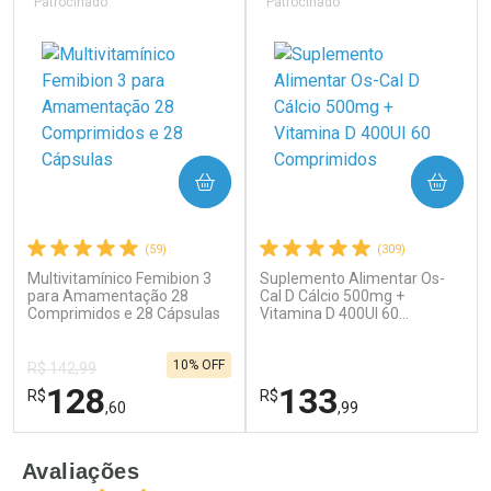
Laboratório
Laboratório
Por Menos
Por Menos
Patrocinado
Patrocinado
COMPRAR
COMPRAR
(59)
(309)
Multivitamínico Femibion 3
Suplemento Alimentar Os-
Ativar Desconto
Ativar Desconto
para Amamentação 28
Cal D Cálcio 500mg +
Comprimidos e 28 Cápsulas
Comprar sem Desconto
Vitamina D 400UI 60
Comprar sem Desconto
Comprimidos
Por R$ 34,39/cada
Por R$ 17,59/cada
Comprar sem Desconto
Comprar sem Desconto
10% OFF
Por R$ 34,39/cada
Por R$ 17,59/cada
R$ 142,99
128
133
R$
R$
,60
,99
FECHAR
F
FECHAR
F
Avaliações