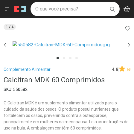
Drogaria São Paulo
Menu
Aces
Ir direto para a home
O que você precisa?
V
i
BUSCAR
Navegue pela página
Ir direto para o conteúdo
Faça a sua busca
Ir direto para a busca
Ir direto para a conta
AD
1
/ 4
Ir direto para a ajuda
Ir direto para a notificações
Ir direto para o carrinho
Ir direto para o menu
Breadcrumb
Complemento Alimentar
4.8
68
Calcitran MDK 60 Comprimidos
550582
O Calcitran MDK é um suplemento alimentar utilizado para o
cuidado da saúde dos ossos. O produto possui nutrientes que
fortalecem os ossos, prevenindo contra a osteoporose,
principalmente em mulheres na menopausa. Leia as instruções de
uso na bula. A embalagem contém 60 comprimidos.