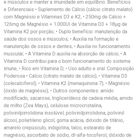
e músculos e manter a imunidade em equilíbrio. Benefícios
e Diferenciais • Suplemento de Cálcio (cálcio citrato malato)
com Magnésio e Vitaminas D3 e K2; • 250mg de Cálcio +
126mg de Magnésio + 1.000UI de Vitamina D3 + 18µg de
Vitamina K2 por porção; • Duplo benefício: manutenção da
saúde dos ossos e músculos; • Auxilia na formação e
manutenção de ossos e dentes; • Auxilia no funcionamento
muscular; • A Vitamina D auxilia na absorção de cálcio; • A
Vitamina D contribui para o bom funcionamento do sistema
imune; • Rico em Vitamina D; • Uso adulto e oral. Composição
Poderosa • Cálcio (citrato malato de cálcio); • Vitamina D3
(colecalciferol); • Vitamina K2 (menaquinona 7); • Magnésio
(óxido de magnésio); • Outros componentes: amido
modificado, sacarose, triglicerídeos de cadeia média, amido
de milho (Zea Mays), celulose microcristalina,
polivinilpirrolidona insolúvel, polivinilpirrolidona, polivinil
álcool, polietileno glicol, goma acácia, dióxido de titânio,
amarelo crepúsculo, indigotina, talco, estearato de
magnésio, ascorbato de sódio, dl-alfa-tocoferol, dióxido de