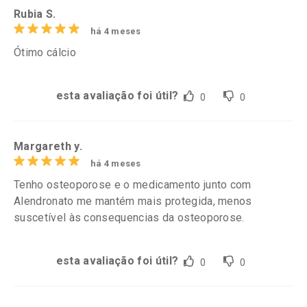
Rubia S.
há 4 meses
Ótimo cálcio
esta avaliação foi útil?
0
0
Margareth y.
há 4 meses
Tenho osteoporose e o medicamento junto com
Alendronato me mantém mais protegida, menos
suscetível às consequencias da osteoporose.
esta avaliação foi útil?
0
0