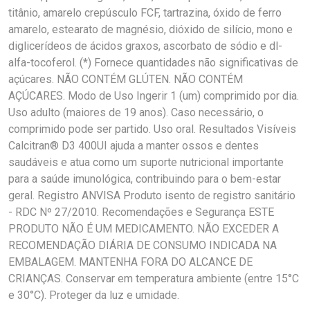
titânio, amarelo crepúsculo FCF, tartrazina, óxido de ferro
amarelo, estearato de magnésio, dióxido de silício, mono e
diglicerídeos de ácidos graxos, ascorbato de sódio e dl-
alfa-tocoferol. (*) Fornece quantidades não significativas de
açúcares. NÃO CONTÉM GLÚTEN. NÃO CONTÉM
AÇÚCARES. Modo de Uso Ingerir 1 (um) comprimido por dia.
Uso adulto (maiores de 19 anos). Caso necessário, o
comprimido pode ser partido. Uso oral. Resultados Visíveis
Calcitran® D3 400UI ajuda a manter ossos e dentes
saudáveis e atua como um suporte nutricional importante
para a saúde imunológica, contribuindo para o bem-estar
geral. Registro ANVISA Produto isento de registro sanitário
- RDC Nº 27/2010. Recomendações e Segurança ESTE
PRODUTO NÃO É UM MEDICAMENTO. NÃO EXCEDER A
RECOMENDAÇÃO DIÁRIA DE CONSUMO INDICADA NA
EMBALAGEM. MANTENHA FORA DO ALCANCE DE
CRIANÇAS. Conservar em temperatura ambiente (entre 15°C
e 30°C). Proteger da luz e umidade.