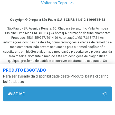
Voltar ao Topo
Copyright
Copyright © Drogaria São Paulo S.A. | CNPJ: 61.412.110/0565-33
São Paulo - SP: Avenida Renata, 60, Chácara Belenzinho - Vila Formosa
Gislaine Lima Meo CRF 40.354 | 24 horas| Autorização de funcionamento:
Processo: 2531.559767/2014-90 Autorização/MS: 7.31847.3 | As
informações contidas neste site, como promoções e ofertas de remédios e
medicamentos, não devem ser usadas para automedicação e não
substituem, em hipótese alguma, a medicação prescrita pelo profissional da
área médica. Somente o médico está em condições de diagnosticar
qualquer problema de saúde e prescrever o tratamento adequado. Os
preços e as promoções são válidos apenas para compras via internet. As
PRODUTO ESGOTADO
fotos contidas em nosso site são meramente ilustrativas. *Preços e
disponibilidade sujeitos a alterações no decorrer do dia. Antibióticos e
Para ser avisado da disponibilidade deste Produto, basta clicar no
antimicrobianos vendas apenas em lojas físicas ou televendas. Portaria nº
botão abaixo.
344 - 01/02/1999 - Ministério da Saúde. Horário de funcionamento Central
de Vendas e Atendimento ao Cliente 4003 3393 ou 0800 779 8767 de
domingo a domingo das 08h00 às 20h00.
AVISE-ME
LGPD Aceite os Cookies