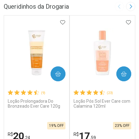
Queridinhos da Drogaria
Imagem A
Pró
ADICIONAR AOS FAVORITOS
ADIC
COMPRAR
COMPRAR
(9)
(23)
Loção Prolongadora Do
Loção Pós Sol Ever Care com
Bronzeado Ever Care 120g
Calamina 120ml
19% OFF
23% OFF
20
17
R$
R$
,24
,59