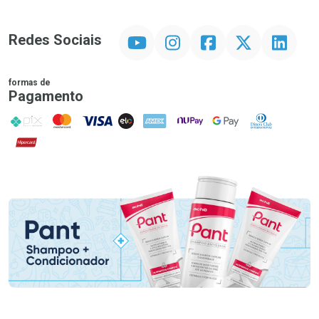
YouTube
Instagram
Facebook
Twitter
Linkedin
Redes Sociais
formas de
Pagamento
PIX
MasterCard
VISA
ELO
AMEX
NuPay
Google Pay
Diners Club
Hipercard
Promoção em Destaque