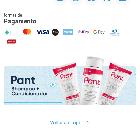
formas de
Pagamento
PIX
MasterCard
VISA
ELO
AMEX
NuPay
Google Pay
Diners Club
Hipercard
Promoção em Destaque
Voltar ao Topo