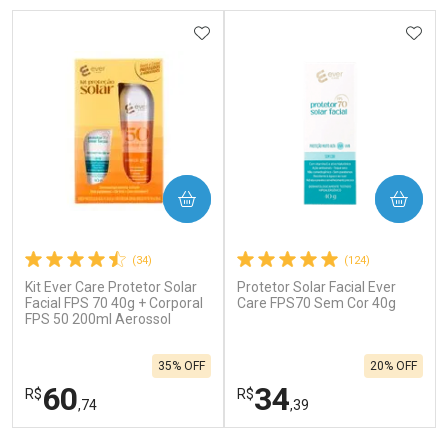
ADICIONAR AOS FAVORITOS
ADIC
COMPRAR
COMPRAR
(34)
(124)
Kit Ever Care Protetor Solar
Protetor Solar Facial Ever
Facial FPS 70 40g + Corporal
Care FPS70 Sem Cor 40g
FPS 50 200ml Aerossol
35% OFF
20% OFF
60
34
R$
R$
,74
,39