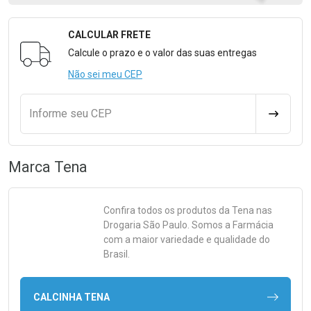
CALCULAR FRETE
Formulário para Calcular o Frete
Calcule o prazo e o valor das suas entregas
Não sei meu CEP
Informe seu CEP
CALCULA
Marca
Tena
Confira todos os produtos da
Tena
nas
Drogaria São Paulo. Somos a Farmácia
com a maior variedade e qualidade do
Brasil.
CALCINHA TENA