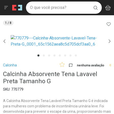
Drogaria São Paulo
Menu
Aces
Ir direto para a home
O que você precisa?
V
i
BUSCAR
Navegue pela página
Ir direto para o conteúdo
Faça a sua busca
Ir direto para a busca
Ir direto para a conta
AD
1
/ 8
Ir direto para a ajuda
Ir direto para a notificações
Ir direto para o carrinho
Ir direto para o menu
Breadcrumb
Calcinha
nenhuma avaliação
0
Calcinha Absorvente Tena Lavavel
Preta Tamanho G
770779
A Calcinha Absorvente Tena Lavável Preta Tamanho G é indicada
para mulheres com problema de incontinência urinária leve. Foi
desenvolvida para prevenir o escape da urina, proporcionando mais