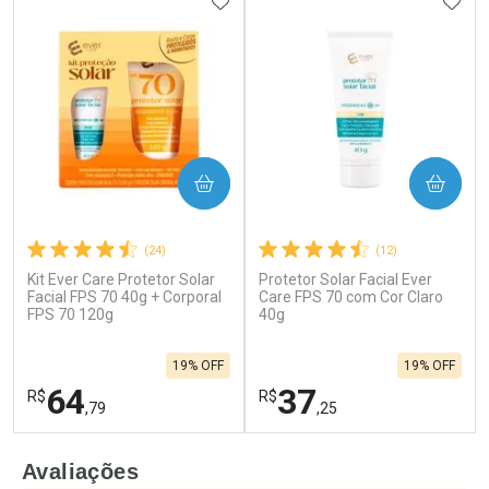
ADICIONAR AOS FAVORITOS
ADIC
COMPRAR
COMPRAR
(24)
(12)
Kit Ever Care Protetor Solar
Protetor Solar Facial Ever
Facial FPS 70 40g + Corporal
Care FPS 70 com Cor Claro
FPS 70 120g
40g
19% OFF
19% OFF
64
37
R$
R$
,79
,25
FECHAR
F
FECHAR
F
Avaliações