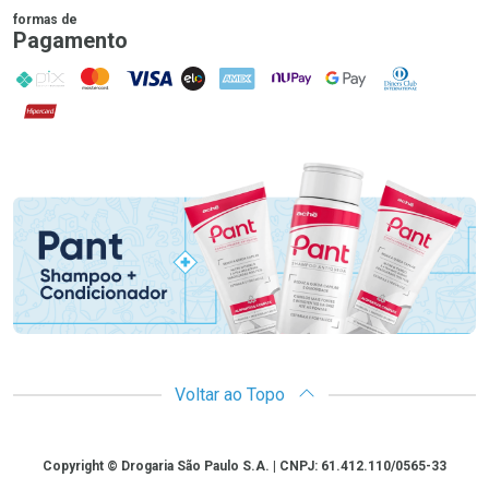
formas de
Pagamento
PIX
MasterCard
VISA
ELO
AMEX
NuPay
Google Pay
Diners Club
Hipercard
Promoção em Destaque
Voltar ao Topo
Copyright
Copyright © Drogaria São Paulo S.A. | CNPJ: 61.412.110/0565-33