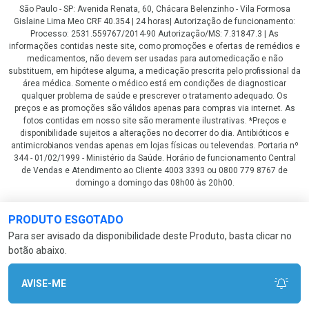
São Paulo - SP: Avenida Renata, 60, Chácara Belenzinho - Vila Formosa
Gislaine Lima Meo CRF 40.354 | 24 horas| Autorização de funcionamento:
Processo: 2531.559767/2014-90 Autorização/MS: 7.31847.3 | As
informações contidas neste site, como promoções e ofertas de remédios e
medicamentos, não devem ser usadas para automedicação e não
substituem, em hipótese alguma, a medicação prescrita pelo profissional da
área médica. Somente o médico está em condições de diagnosticar
qualquer problema de saúde e prescrever o tratamento adequado. Os
preços e as promoções são válidos apenas para compras via internet. As
fotos contidas em nosso site são meramente ilustrativas. *Preços e
disponibilidade sujeitos a alterações no decorrer do dia. Antibióticos e
antimicrobianos vendas apenas em lojas físicas ou televendas. Portaria nº
344 - 01/02/1999 - Ministério da Saúde. Horário de funcionamento Central
de Vendas e Atendimento ao Cliente 4003 3393 ou 0800 779 8767 de
domingo a domingo das 08h00 às 20h00.
LGPD Aceite os Cookies
PRODUTO ESGOTADO
Para ser avisado da disponibilidade deste Produto, basta clicar no
botão abaixo.
AVISE-ME