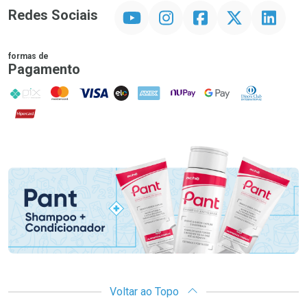
YouTube
Instagram
Facebook
Twitter
Linkedin
Redes Sociais
formas de
Pagamento
PIX
MasterCard
VISA
ELO
AMEX
NuPay
Google Pay
Diners Club
Hipercard
Promoção em Destaque
Voltar ao Topo