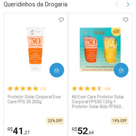
Queridinhos da Drogaria
Imagem A
Pró
ADICIONAR AOS FAVORITOS
ADIC
COMPRAR
COMPRAR
(12)
(24)
Protetor Solar Corporal Ever
Kit Ever Care Protetor Solar
Care FPS 30 200g
Corporal FPS30 120g +
Protetor Solar Kids FPS60
120g
22% OFF
19% OFF
41
52
R$
R$
,27
,64