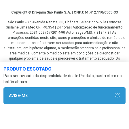
Copyright
Copyright © Drogaria São Paulo S.A. | CNPJ: 61.412.110/0565-33
São Paulo - SP: Avenida Renata, 60, Chácara Belenzinho - Vila Formosa
Gislaine Lima Meo CRF 40.354 | 24 horas| Autorização de funcionamento:
Processo: 2531.559767/2014-90 Autorização/MS: 7.31847.3 | As
informações contidas neste site, como promoções e ofertas de remédios e
medicamentos, não devem ser usadas para automedicação e não
substituem, em hipótese alguma, a medicação prescrita pelo profissional da
área médica. Somente o médico está em condições de diagnosticar
qualquer problema de saúde e prescrever o tratamento adequado. Os
preços e as promoções são válidos apenas para compras via internet. As
PRODUTO ESGOTADO
fotos contidas em nosso site são meramente ilustrativas. *Preços e
disponibilidade sujeitos a alterações no decorrer do dia. Antibióticos e
Para ser avisado da disponibilidade deste Produto, basta clicar no
antimicrobianos vendas apenas em lojas físicas ou televendas. Portaria nº
botão abaixo.
344 - 01/02/1999 - Ministério da Saúde. Horário de funcionamento Central
de Vendas e Atendimento ao Cliente 4003 3393 ou 0800 779 8767 de
domingo a domingo das 08h00 às 20h00.
AVISE-ME
LGPD Aceite os Cookies