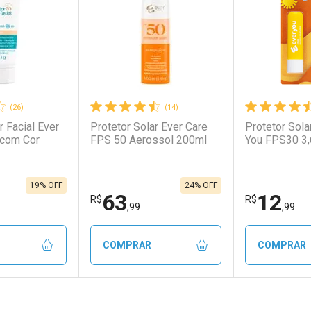
(26)
(14)
r Facial Ever
Protetor Solar Ever Care
Protetor Sola
 com Cor
FPS 50 Aerossol 200ml
You FPS30 3
19% OFF
24% OFF
63
12
R$
R$
,99
,99
COMPRAR
COMPRAR
FECHAR
FECHAR
FECHAR
FECHAR