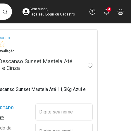
Acesse sua Conta
Precisa de 
Notific
Aces
Bem Vindo,
4
Você po
notifica
Vo
it
BUSCAR
Ver Recursos 
Faça seu Login ou Cadastro
crumb
canso
Atendimento ao 
valiação
0
Central de Ajud
 Descanso Sunset Mastela Até
Televendas
ADICIONAR AOS 
 e Cinza
4003-3393
scanso Sunset Mastela Até 11,5Kg Azul e
Preencher nome e email para s
GOTADO
Digite seu nome
e
ado da