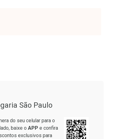
rio
Laboratório
os
Por Menos
onto
Ativar Desconto
garia São Paulo
em Desconto
Comprar sem Desconto
em Desconto
Comprar sem Desconto
era do seu celular para o
9/cada
Por R$ 64,79/cada
9/cada
Por R$ 64,79/cada
lado, baixe o
APP
e confira
scontos exclusivos para