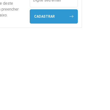
Digite seu email
de deste
a preencher
aixo.
CADASTRAR