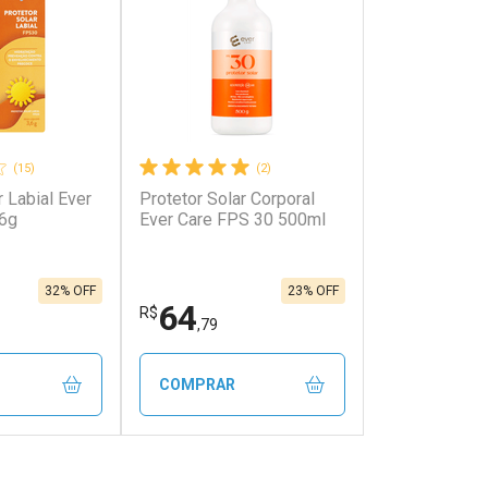
(15)
(2)
r Labial Ever
Protetor Solar Corporal
,6g
Ever Care FPS 30 500ml
32% OFF
23% OFF
64
R$
,79
COMPRAR
FECHAR
FECHAR
FECHAR
FECHAR