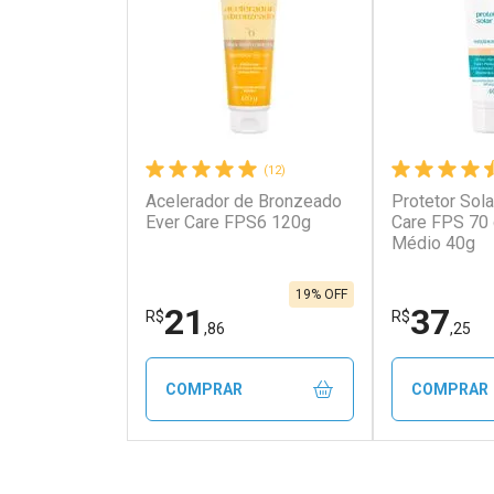
(12)
Acelerador de Bronzeado
Protetor Sola
Ever Care FPS6 120g
Care FPS 70
Médio 40g
19% OFF
21
37
R$
R$
,86
,25
COMPRAR
COMPRAR
FECHAR
FECHAR