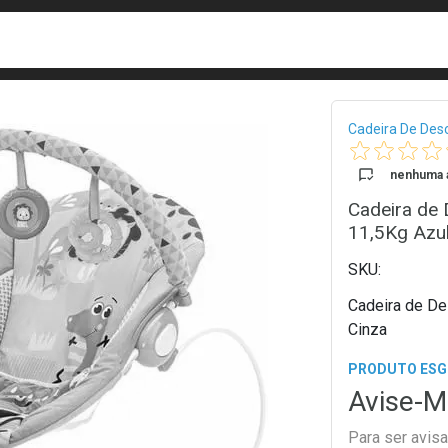
busca
isa?
Bread
Cadeira De Des
nenhuma a
Cadeira de
11,5Kg Azul
Cadeira de De
Cinza
PRODUTO ES
Avise-M
Para ser avis