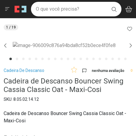
Drogaria São Paulo
Menu
Aces
Ir direto para a home
O que você precisa?
V
i
BUSCAR
Navegue pela página
Ir direto para o conteúdo
Faça a sua busca
Ir direto para a busca
Ir direto para a conta
AD
1
/ 19
Ir direto para a ajuda
Ir direto para a notificações
Ir direto para o carrinho
Ir direto para o menu
Breadcrumb
Cadeira De Descanso
nenhuma avaliação
0
Cadeira de Descanso Bouncer Swing
Cassia Classic Oat - Maxi-Cosi
8.05.02.14.12
Cadeira de Descanso Bouncer Swing Cassia Classic Oat -
Maxi-Cosi