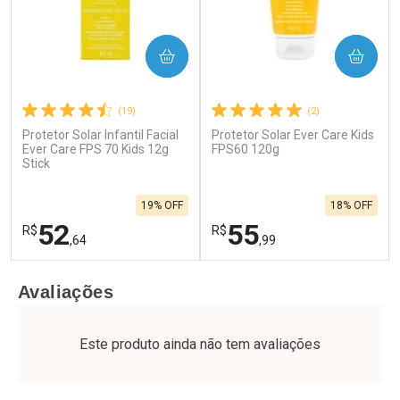
COMPRAR
COMPRAR
(19)
(2)
Protetor Solar Infantil Facial
Protetor Solar Ever Care Kids
Ever Care FPS 70 Kids 12g
FPS60 120g
Stick
19% OFF
18% OFF
52
55
R$
R$
,64
,99
FECHAR
F
FECHAR
F
Avaliações
Laboratório
Laboratório
Por Menos
Por Menos
Este produto ainda não tem avaliações