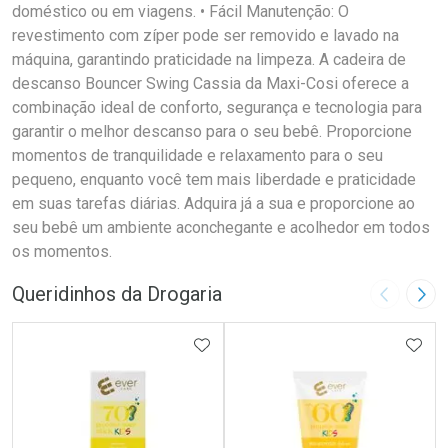
doméstico ou em viagens. • Fácil Manutenção: O
revestimento com zíper pode ser removido e lavado na
máquina, garantindo praticidade na limpeza. A cadeira de
descanso Bouncer Swing Cassia da Maxi-Cosi oferece a
combinação ideal de conforto, segurança e tecnologia para
garantir o melhor descanso para o seu bebê. Proporcione
momentos de tranquilidade e relaxamento para o seu
pequeno, enquanto você tem mais liberdade e praticidade
em suas tarefas diárias. Adquira já a sua e proporcione ao
seu bebê um ambiente aconchegante e acolhedor em todos
os momentos.
Queridinhos da Drogaria
Imagem A
Pró
ADICIONAR AOS FAVORITOS
ADIC