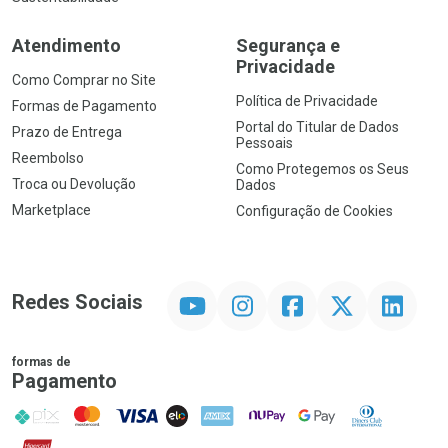
Atendimento
Segurança e
Privacidade
Como Comprar no Site
Política de Privacidade
Formas de Pagamento
Portal do Titular de Dados
Prazo de Entrega
Pessoais
Reembolso
Como Protegemos os Seus
Troca ou Devolução
Dados
Marketplace
Configuração de Cookies
YouTube
Instagram
Facebook
Twitter
Linkedin
Redes Sociais
formas de
Pagamento
PIX
MasterCard
VISA
ELO
AMEX
NuPay
Google Pay
Diners Club
Hipercard