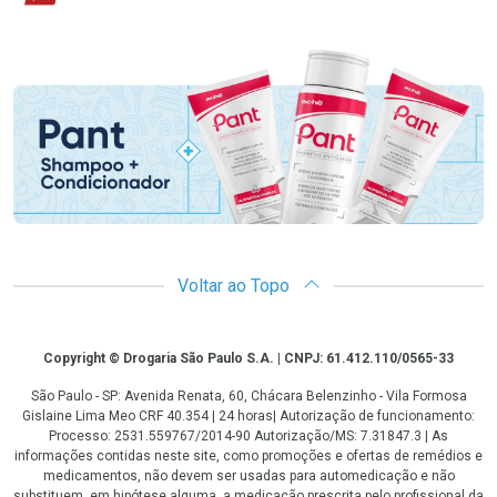
Promoção em Destaque
Voltar ao Topo
Copyright
Copyright © Drogaria São Paulo S.A. | CNPJ: 61.412.110/0565-33
São Paulo - SP: Avenida Renata, 60, Chácara Belenzinho - Vila Formosa
Gislaine Lima Meo CRF 40.354 | 24 horas| Autorização de funcionamento:
Processo: 2531.559767/2014-90 Autorização/MS: 7.31847.3 | As
informações contidas neste site, como promoções e ofertas de remédios e
medicamentos, não devem ser usadas para automedicação e não
substituem, em hipótese alguma, a medicação prescrita pelo profissional da