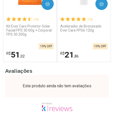
COMPRAR
COMPRAR
(19)
(12)
Kit Ever Care Protetor Solar
Acelerador de Bronzeado
Facial FPS 30 60g + Corporal
Ever Care FPS6 120g
FPS 30 200g
19% OFF
19% OFF
51
21
R$
R$
,02
,86
FECHAR
F
FECHAR
F
Avaliações
Laboratório
Laboratório
Por Menos
Por Menos
Este produto ainda não tem avaliações