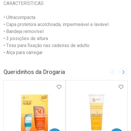
CARACTERÍSTICAS
• Ultracompacta
• Capa protetora acolchoada, impermeável e lavável
• Bandeja removível
• 3 posições de altura
• Tiras para fixação nas cadeiras de adulto
• Alça para carregar
Queridinhos da Drogaria
Imagem A
Pró
ADICIONAR AOS FAVORITOS
ADIC