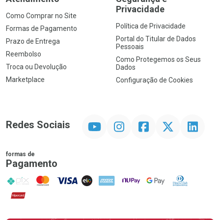
Privacidade
Como Comprar no Site
Política de Privacidade
Formas de Pagamento
Portal do Titular de Dados
Prazo de Entrega
Pessoais
Reembolso
Como Protegemos os Seus
Troca ou Devolução
Dados
Marketplace
Configuração de Cookies
YouTube
Instagram
Facebook
Twitter
Linkedin
Redes Sociais
formas de
Pagamento
PIX
MasterCard
VISA
ELO
AMEX
NuPay
Google Pay
Diners Club
Hipercard