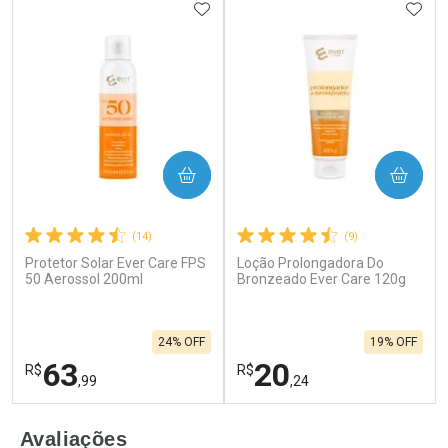
ADICIONAR AOS FAVORITOS
ADIC
COMPRAR
COMPRAR
(14)
(9)
Protetor Solar Ever Care FPS
Loção Prolongadora Do
50 Aerossol 200ml
Bronzeado Ever Care 120g
24% OFF
19% OFF
63
20
R$
R$
,99
,24
FECHAR
F
FECHAR
F
Avaliações