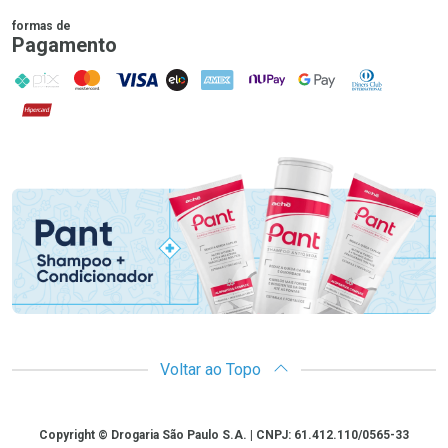
formas de
Pagamento
PIX
MasterCard
VISA
ELO
AMEX
NuPay
Google Pay
Diners Club
Hipercard
Promoção em Destaque
Voltar ao Topo
Copyright
Copyright © Drogaria São Paulo S.A. | CNPJ: 61.412.110/0565-33