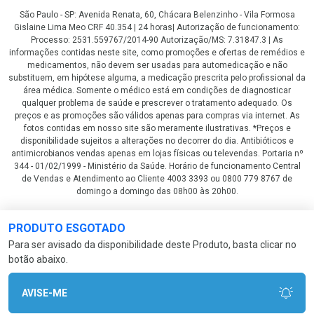
São Paulo - SP: Avenida Renata, 60, Chácara Belenzinho - Vila Formosa
Gislaine Lima Meo CRF 40.354 | 24 horas| Autorização de funcionamento:
Processo: 2531.559767/2014-90 Autorização/MS: 7.31847.3 | As
informações contidas neste site, como promoções e ofertas de remédios e
medicamentos, não devem ser usadas para automedicação e não
substituem, em hipótese alguma, a medicação prescrita pelo profissional da
área médica. Somente o médico está em condições de diagnosticar
qualquer problema de saúde e prescrever o tratamento adequado. Os
preços e as promoções são válidos apenas para compras via internet. As
fotos contidas em nosso site são meramente ilustrativas. *Preços e
disponibilidade sujeitos a alterações no decorrer do dia. Antibióticos e
antimicrobianos vendas apenas em lojas físicas ou televendas. Portaria nº
344 - 01/02/1999 - Ministério da Saúde. Horário de funcionamento Central
de Vendas e Atendimento ao Cliente 4003 3393 ou 0800 779 8767 de
domingo a domingo das 08h00 às 20h00.
LGPD Aceite os Cookies
PRODUTO ESGOTADO
Para ser avisado da disponibilidade deste Produto, basta clicar no
botão abaixo.
AVISE-ME