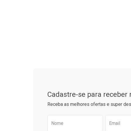
Tudo sobre a Drogaria S
Cadastre-se para receber
Receba as melhores ofertas e super des
Preencha o formulário aba
Nome
Email