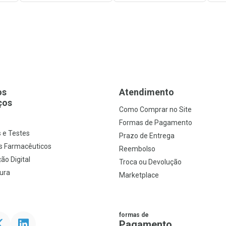
os
Atendimento
ços
Como Comprar no Site
s
Formas de Pagamento
 e Testes
Prazo de Entrega
s Farmacêuticos
Reembolso
ão Digital
Troca ou Devolução
ura
Marketplace
formas de
ter
Linkedin
Pagamento