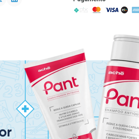
PIX
MasterCard
VISA
ELO
AME