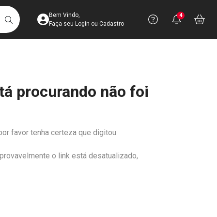
Acesse sua Conta
Precisa de 
Notific
Aces
Bem Vindo,
4
Você po
notifica
Vo
it
BUSCAR
Ver Recursos 
Faça seu Login ou Cadastro
Atendimento ao 
tá procurando não foi
Central de Ajud
Televendas
4003-3393
por favor tenha certeza que digitou
 provavelmente o link está desatualizado,