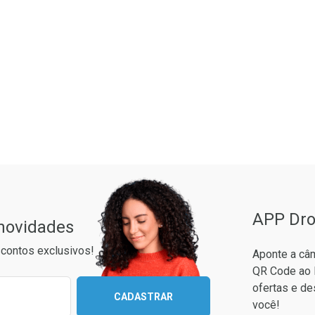
ão Paulo
APP Dro
 novidades
contos exclusivos!
Aponte a câm
QR Code ao 
ixo para receber as melhores ofertas:
ofertas e de
CADASTRAR
você!