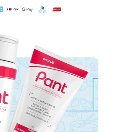
X
NuPay
Google Pay
Diners Club
Hipercard