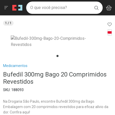
Drogaria São Paulo
Menu
Aces
Ir direto para a home
O que você precisa?
V
i
BUSCAR
Navegue pela página
Ir direto para o conteúdo
Faça a sua busca
Ir direto para a busca
Ir direto para a conta
AD
1
/ 1
Ir direto para a ajuda
Tarj
Ir direto para a notificações
Ir direto para o carrinho
Ir direto para o menu
Breadcrumb
Medicamentos
Bufedil 300mg Bago 20 Comprimidos
Revestidos
188093
Na Drogaria São Paulo, encontre Bufedil 300mg da Bago.
Embalagem com 20 comprimidos revestidos para eficaz alívio da
dor. Confira aqui!