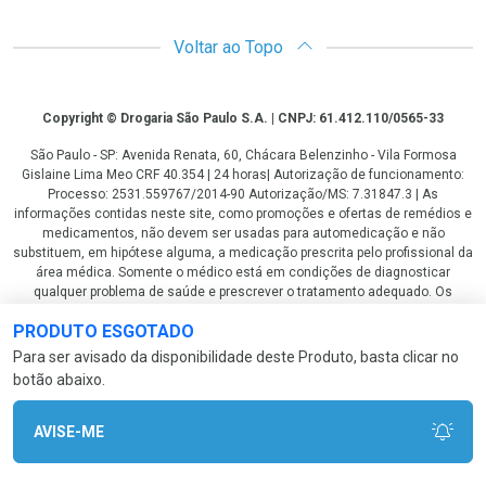
Voltar ao Topo
Copyright
Copyright © Drogaria São Paulo S.A. | CNPJ: 61.412.110/0565-33
São Paulo - SP: Avenida Renata, 60, Chácara Belenzinho - Vila Formosa
Gislaine Lima Meo CRF 40.354 | 24 horas| Autorização de funcionamento:
Processo: 2531.559767/2014-90 Autorização/MS: 7.31847.3 | As
informações contidas neste site, como promoções e ofertas de remédios e
medicamentos, não devem ser usadas para automedicação e não
substituem, em hipótese alguma, a medicação prescrita pelo profissional da
área médica. Somente o médico está em condições de diagnosticar
qualquer problema de saúde e prescrever o tratamento adequado. Os
preços e as promoções são válidos apenas para compras via internet. As
PRODUTO ESGOTADO
fotos contidas em nosso site são meramente ilustrativas. *Preços e
disponibilidade sujeitos a alterações no decorrer do dia. Antibióticos e
Para ser avisado da disponibilidade deste Produto, basta clicar no
antimicrobianos vendas apenas em lojas físicas ou televendas. Portaria nº
botão abaixo.
344 - 01/02/1999 - Ministério da Saúde. Horário de funcionamento Central
de Vendas e Atendimento ao Cliente 4003 3393 ou 0800 779 8767 de
domingo a domingo das 08h00 às 20h00.
AVISE-ME
LGPD Aceite os Cookies