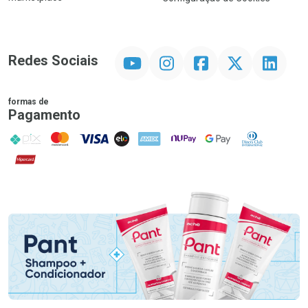
YouTube
Instagram
Facebook
Twitter
Linkedin
Redes Sociais
formas de
Pagamento
PIX
MasterCard
VISA
ELO
AMEX
NuPay
Google Pay
Diners Club
Hipercard
Promoção em Destaque