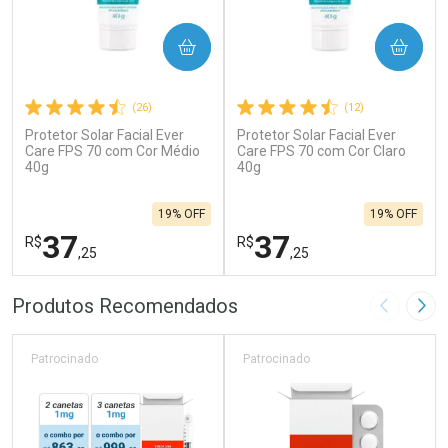
COMPRAR
COMPRAR
(26)
(12)
Protetor Solar Facial Ever
Protetor Solar Facial Ever
Care FPS 70 com Cor Médio
Care FPS 70 com Cor Claro
40g
40g
19% OFF
19% OFF
37
37
R$
R$
,25
,25
FECHAR
F
FECHAR
F
Produtos Recomendados
Imagem A
Pró
Laboratório
Laboratório
Por Menos
Por Menos
Patrocinado
Patrocinado