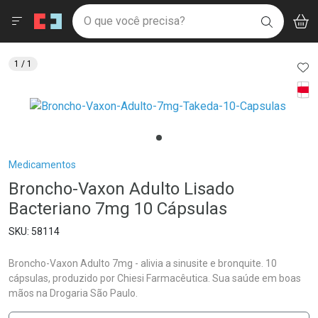
Drogaria São Paulo
Menu
Aces
Ir direto para a home
O que você precisa?
V
i
BUSCAR
Navegue pela página
Ir direto para o conteúdo
Faça a sua busca
Ir direto para a busca
Ir direto para a conta
AD
1
/ 1
Ir direto para a ajuda
Tarj
Ir direto para a notificações
Ir direto para o carrinho
Ir direto para o menu
Breadcrumb
Medicamentos
Broncho-Vaxon Adulto Lisado
Bacteriano 7mg 10 Cápsulas
58114
Broncho-Vaxon Adulto 7mg - alivia a sinusite e bronquite. 10
cápsulas, produzido por Chiesi Farmacêutica. Sua saúde em boas
mãos na Drogaria São Paulo.