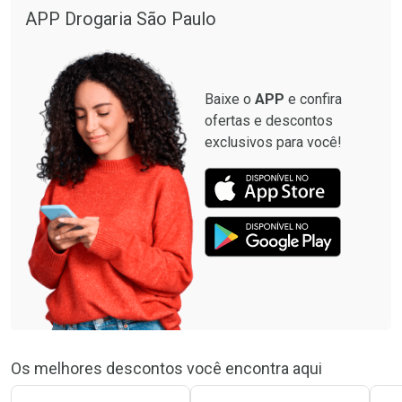
Por R$ 664,02/cada
Por R$ 19,98/cada
APP Drogaria São Paulo
Comprar sem Desconto
Comprar sem Desconto
Por R$ 664,02/cada
Por R$ 19,98/cada
Baixe o
APP
e confira
ofertas e descontos
exclusivos para você!
Os melhores descontos você encontra aqui