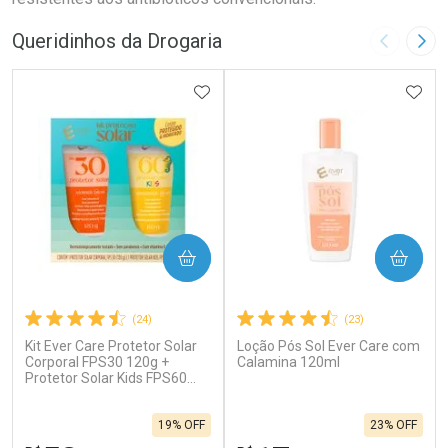
Queridinhos da Drogaria
Imagem A
Pró
ADICIONAR AOS FAVORITOS
ADIC
COMPRAR
COMPRAR
(24)
(23)
Kit Ever Care Protetor Solar
Loção Pós Sol Ever Care com
Corporal FPS30 120g +
Calamina 120ml
Protetor Solar Kids FPS60
120g
19% OFF
23% OFF