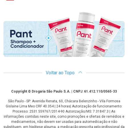
Promoção em Destaque
Voltar ao Topo
Copyright
Copyright © Drogaria São Paulo S.A. | CNPJ: 61.412.110/0565-33
São Paulo - SP: Avenida Renata, 60, Chácara Belenzinho - Vila Formosa
Gislaine Lima Meo CRF 40.354 | 24 horas| Autorização de funcionamento:
Processo: 2531.559767/2014-90 Autorização/MS: 7.31847.3 | As
informações contidas neste site, como promoções e ofertas de remédios e
medicamentos, não devem ser usadas para automedicação e não
substituem, em hipótese alguma, a medicação prescrita pelo profissional da