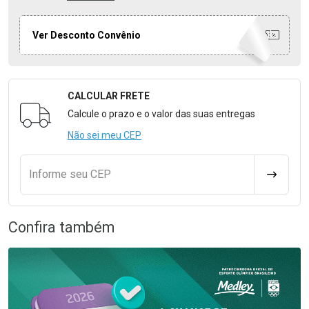
Ver Desconto Convênio
CALCULAR FRETE
Formulário para Calcular o Frete
Calcule o prazo e o valor das suas entregas
Não sei meu CEP
Informe seu CEP
CALCULA
Confira também