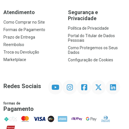
Atendimento
Segurança e
Privacidade
Como Comprar no Site
Política de Privacidade
Formas de Pagamento
Portal do Titular de Dados
Prazo de Entrega
Pessoais
Reembolso
Como Protegemos os Seus
Troca ou Devolução
Dados
Marketplace
Configuração de Cookies
YouTube
Instagram
Facebook
Twitter
Linkedin
Redes Sociais
formas de
Pagamento
PIX
MasterCard
VISA
ELO
AMEX
NuPay
Google Pay
Diners Club
Hipercard