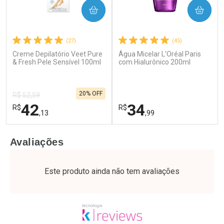
COMPRAR
COMPRAR
(27)
(45)
Creme Depilatório Veet Pure
Água Micelar L'Oréal Paris
Ativar Desconto
Ativar Desconto
& Fresh Pele Sensível 100ml
com Hialurônico 200ml
Comprar sem Desconto
Comprar sem Desconto
Por R$ 51,02/cada
Por R$ 28,79/cada
Comprar sem Desconto
Comprar sem Desconto
20% OFF
Por R$ 51,02/cada
Por R$ 28,79/cada
R$ 52,59
42
34
R$
R$
,13
,99
FECHAR
F
FECHAR
F
Avaliações
Laboratório
Laboratório
Por Menos
Por Menos
Este produto ainda não tem avaliações