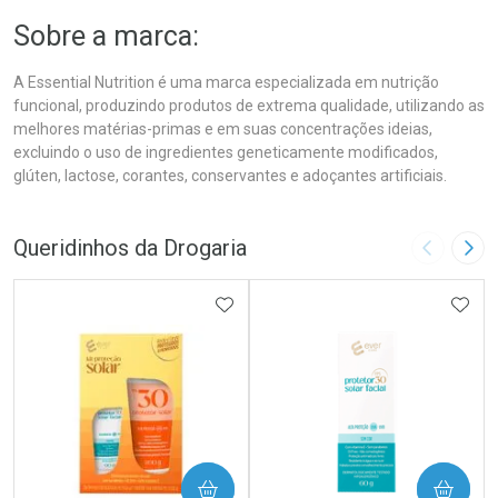
Sobre a marca:
A Essential Nutrition é uma marca especializada em nutrição
funcional, produzindo produtos de extrema qualidade, utilizando as
melhores matérias-primas e em suas concentrações ideias,
excluindo o uso de ingredientes geneticamente modificados,
glúten, lactose, corantes, conservantes e adoçantes artificiais.
Queridinhos da Drogaria
Imagem A
Pró
ADICIONAR AOS FAVORITOS
ADIC
COMPRAR
COMPRAR