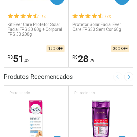
(19)
(21)
Kit Ever Care Protetor Solar
Protetor Solar Facial Ever
Facial FPS 30 60g + Corporal
Care FPS30 Sem Cor 60g
FPS 30 200g
19% OFF
20% OFF
51
28
R$
R$
,02
,79
FECHAR
F
FECHAR
F
Produtos Recomendados
Imagem A
Pró
Laboratório
Laboratório
Por Menos
Por Menos
Patrocinado
Patrocinado