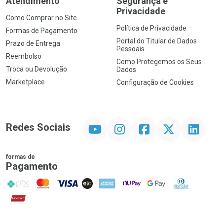
Atendimento
Segurança e
Privacidade
Como Comprar no Site
Política de Privacidade
Formas de Pagamento
Portal do Titular de Dados
Prazo de Entrega
Pessoais
Reembolso
Como Protegemos os Seus
Troca ou Devolução
Dados
Marketplace
Configuração de Cookies
YouTube
Instagram
Facebook
Twitter
Linkedin
Redes Sociais
formas de
Pagamento
PIX
MasterCard
VISA
ELO
AMEX
NuPay
Google Pay
Diners Club
Hipercard