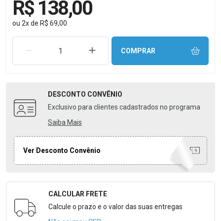
R$ 138,00
ou
2
x
de
R$ 69,00
REMOVER UMA UNIDADE
AUMENTAR UMA UNIDADE
COMPRAR
DESCONTO
CONVÊNIO
Exclusivo para clientes cadastrados no programa
Saiba Mais
Ver Desconto Convênio
CALCULAR FRETE
Formulário para Calcular o Frete
Calcule o prazo e o valor das suas entregas