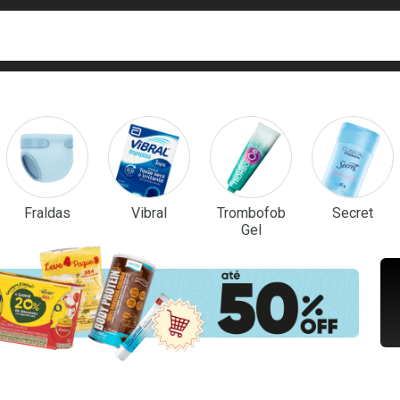
ca
isa?
em Destaque
Fraldas
Vibral
Trombofob
Secret
Gel