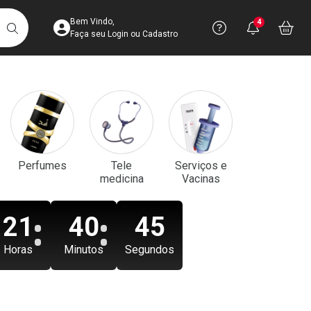
Acesse sua Conta
Precisa de aju
Notificaç
Acess
Bem Vindo,
4
Você po
notifica
Vo
it
BUSCAR
Ver Recursos 
Faça seu Login ou Cadastro
Atendimento ao 
Central de Ajud
Televendas
Perfumes
Tele
Serviços e
4003-3393
medicina
Vacinas
21
40
43
Horas
Minutos
Segundos