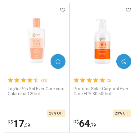
ADICIONAR AOS FAVORITOS
ADIC
COMPRAR
COMPRAR
(23)
(2)
Loção Pós Sol Ever Care com
Protetor Solar Corporal Ever
Calamina 120ml
Care FPS 30 500ml
23% OFF
23% OFF
17
64
R$
R$
,59
,79