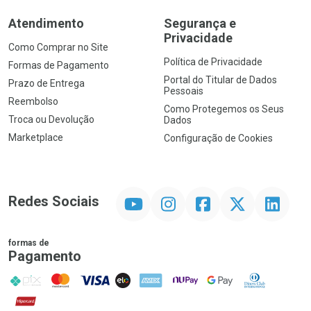
Atendimento
Segurança e
Privacidade
Como Comprar no Site
Política de Privacidade
Formas de Pagamento
Portal do Titular de Dados
Prazo de Entrega
Pessoais
Reembolso
Como Protegemos os Seus
Troca ou Devolução
Dados
Marketplace
Configuração de Cookies
YouTube
Instagram
Facebook
Twitter
Linkedin
Redes Sociais
formas de
Pagamento
PIX
MasterCard
VISA
ELO
AMEX
NuPay
Google Pay
Diners Club
Hipercard