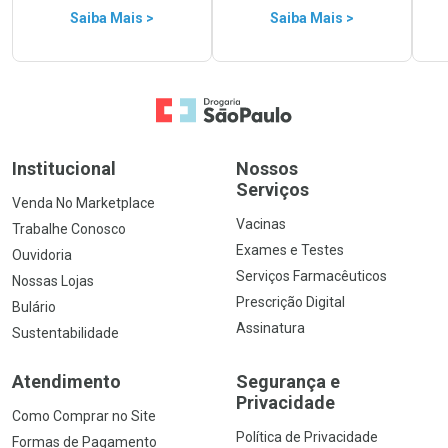
Saiba Mais >
Saiba Mais >
Ir para a Home
Institucional
Nossos
Serviços
Venda No Marketplace
Vacinas
Trabalhe Conosco
Exames e Testes
Ouvidoria
Serviços Farmacêuticos
Nossas Lojas
Prescrição Digital
Bulário
Assinatura
Sustentabilidade
Atendimento
Segurança e
Privacidade
Como Comprar no Site
Política de Privacidade
Formas de Pagamento