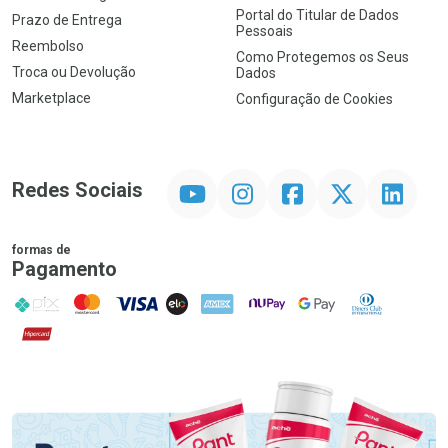
Portal do Titular de Dados
Prazo de Entrega
Pessoais
Reembolso
Como Protegemos os Seus
Troca ou Devolução
Dados
Marketplace
Configuração de Cookies
YouTube
Instagram
Facebook
Twitter
Linkedin
Redes Sociais
formas de
Pagamento
PIX
MasterCard
VISA
ELO
AMEX
NuPay
Google Pay
Diners Club
Hipercard
Promoção em Destaque