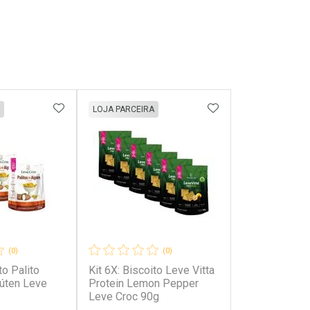
FAVORITOS
ADICIONAR AOS FAVORITOS
ADICIONAR AOS 
LOJA PARCEIRA
(0)
(0)
to Palito
Kit 6X: Biscoito Leve Vitta
úten Leve
Protein Lemon Pepper
Leve Croc 90g