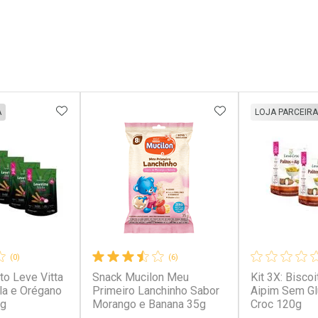
FAVORITOS
ADICIONAR AOS FAVORITOS
ADICIONAR AOS 
A
LOJA PARCEIRA
(0)
(6)
ito Leve Vitta
Snack Mucilon Meu
Kit 3X: Biscoi
la e Orégano
Primeiro Lanchinho Sabor
Aipim Sem Gl
0g
Morango e Banana 35g
Croc 120g