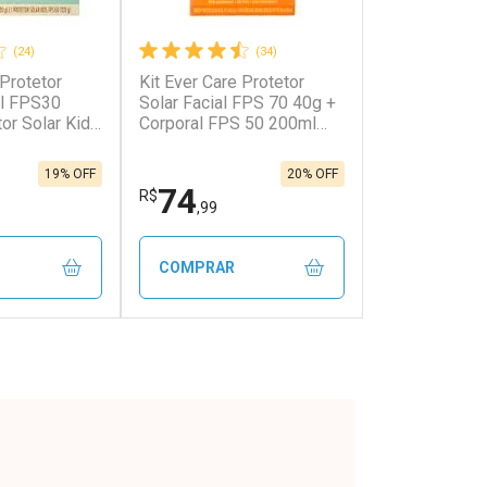
(24)
(34)
 Protetor
Kit Ever Care Protetor
onto
Ativar Desconto
al FPS30
Solar Facial FPS 70 40g +
or Solar Kids
Corporal FPS 50 200ml
Aerossol
em Desconto
Comprar sem Desconto
em Desconto
Comprar sem Desconto
88/cada
Por R$ 411,88/cada
88/cada
Por R$ 411,88/cada
19% OFF
20% OFF
74
R$
,99
COMPRAR
FECHAR
FECHAR
FECHAR
FECHAR
rio
Laboratório
os
Por Menos