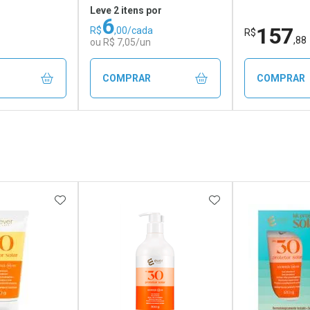
Leve 2 itens por
6
157
R$
,00/cada
R$
,88
ou R$ 7,05/un
COMPRAR
COMPRAR
FECHAR
FECHAR
FECHAR
FECHAR
rio
Laboratório
Laborató
os
Por Menos
Por Men
FAVORITOS
ADICIONAR AOS FAVORITOS
ADICIONAR AOS 