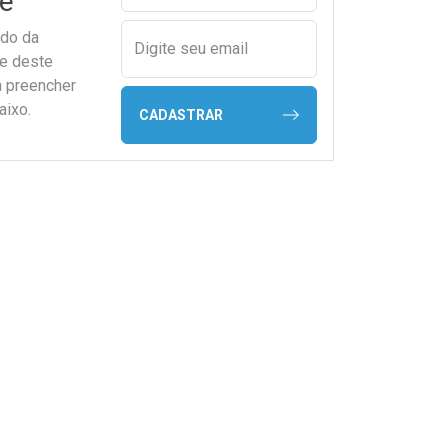
e
ado da
Digite seu email
de deste
a preencher
aixo.
CADASTRAR