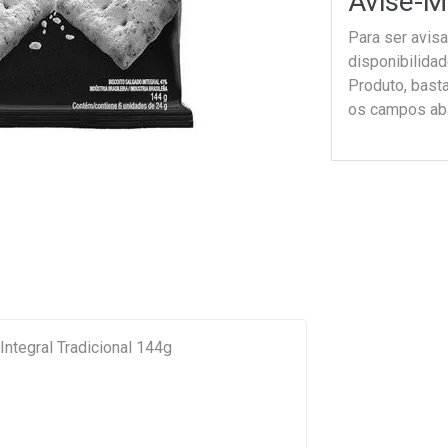
Avise-M
Para ser avis
disponibilida
Produto, bast
os campos ab
Integral Tradicional 144g