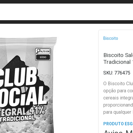
busca
isa?
Bread
Biscoito
Biscoito Sal
Tradicional
776475
O Biscoito Clu
opção para co
cereais integr
proporcionand
para qualquer
PRODUTO ES