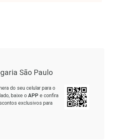
onto
Ativar Desconto
garia São Paulo
em Desconto
Comprar sem Desconto
em Desconto
Comprar sem Desconto
era do seu celular para o
4/cada
Por R$ 74,99/cada
4/cada
Por R$ 74,99/cada
lado, baixe o
APP
e confira
scontos exclusivos para