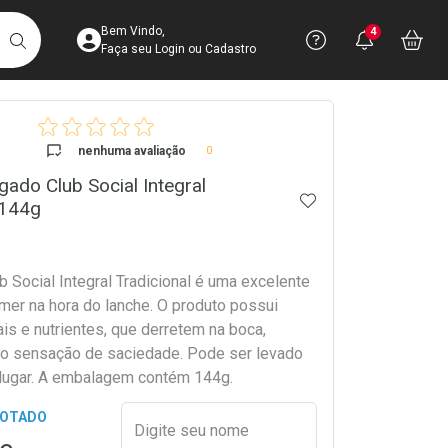
Acesse sua Conta
Precisa de 
Notific
Aces
Bem Vindo,
4
Você po
notifica
Vo
it
BUSCAR
Ver Recursos 
Faça seu Login ou Cadastro
crumb
Atendimento ao 
nenhuma avaliação
0
gado Club Social Integral
Central de Ajud
ADICIONAR AOS 
 144g
Televendas
4003-3393
b Social Integral Tradicional é uma excelente
mer na hora do lanche. O produto possui
ais e nutrientes, que derretem na boca,
o sensação de saciedade. Pode ser levado
 lugar. A embalagem contém 144g.
Preencher nome e email para s
GOTADO
Digite seu nome