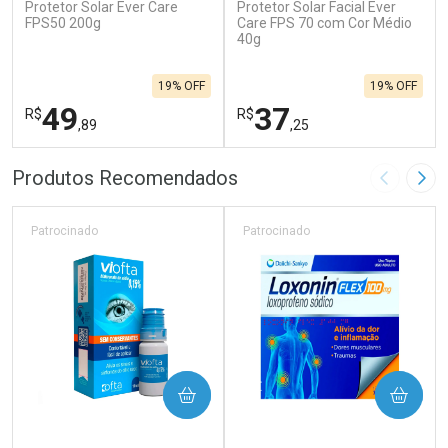
Protetor Solar Ever Care
Protetor Solar Facial Ever
FPS50 200g
Care FPS 70 com Cor Médio
40g
19% OFF
19% OFF
49
37
R$
R$
,89
,25
FECHAR
F
FECHAR
F
Produtos Recomendados
Imagem A
Pró
Laboratório
Laboratório
Por Menos
Por Menos
Patrocinado
Patrocinado
COMPRAR
COMPRAR