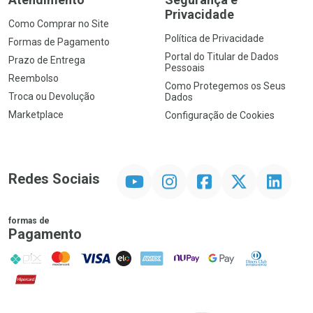
Privacidade
Como Comprar no Site
Política de Privacidade
Formas de Pagamento
Portal do Titular de Dados
Prazo de Entrega
Pessoais
Reembolso
Como Protegemos os Seus
Troca ou Devolução
Dados
Marketplace
Configuração de Cookies
YouTube
Instagram
Facebook
Twitter
Linkedin
Redes Sociais
formas de
Pagamento
PIX
MasterCard
VISA
ELO
AMEX
NuPay
Google Pay
Diners Club
Hipercard