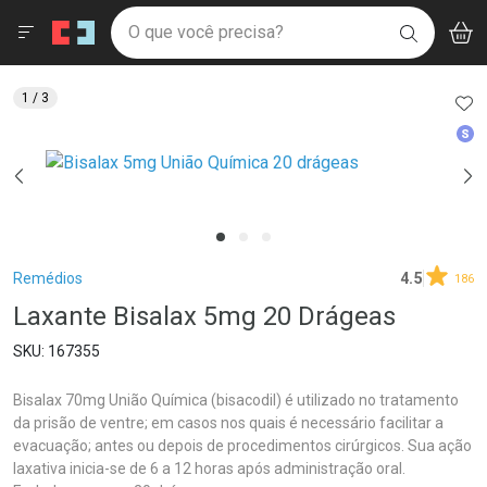
Drogaria São Paulo
Menu
Aces
Ir direto para a home
O que você precisa?
V
i
BUSCAR
Navegue pela página
Ir direto para o conteúdo
Faça a sua busca
Ir direto para a busca
Ir direto para a conta
AD
1
/ 3
Ir direto para a ajuda
Med
Ir direto para a notificações
Ir direto para o carrinho
Ir direto para o menu
Breadcrumb
Remédios
4.5
186
Laxante Bisalax 5mg 20 Drágeas
167355
Bisalax 70mg União Química (bisacodil) é utilizado no tratamento
da prisão de ventre; em casos nos quais é necessário facilitar a
evacuação; antes ou depois de procedimentos cirúrgicos. Sua ação
laxativa inicia-se de 6 a 12 horas após administração oral.