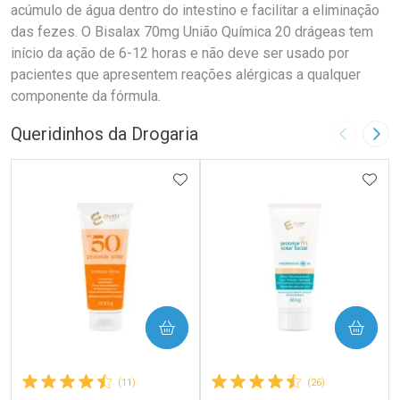
acúmulo de água dentro do intestino e facilitar a eliminação
das fezes. O Bisalax 70mg União Química 20 drágeas tem
início da ação de 6-12 horas e não deve ser usado por
pacientes que apresentem reações alérgicas a qualquer
componente da fórmula.
Queridinhos da Drogaria
Imagem A
Pró
ADICIONAR AOS FAVORITOS
ADIC
COMPRAR
COMPRAR
(11)
(26)