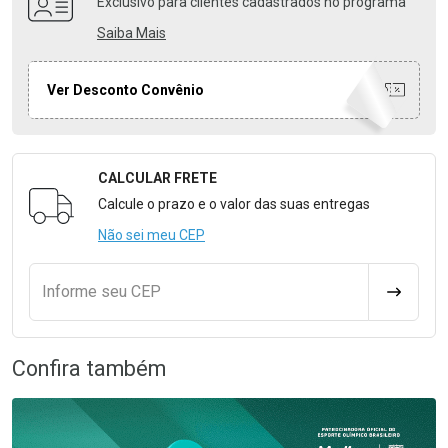
Exclusivo para clientes cadastrados no programa
Saiba Mais
Ver Desconto Convênio
CALCULAR FRETE
Formulário para Calcular o Frete
Calcule o prazo e o valor das suas entregas
Não sei meu CEP
Informe seu CEP
CALCULA
Confira também