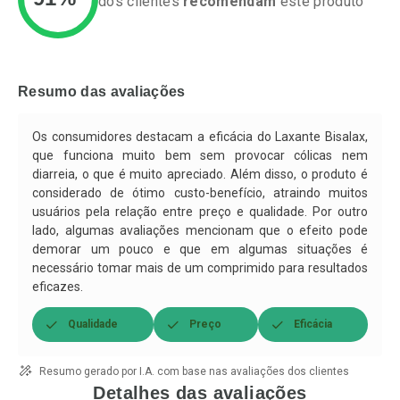
dos clientes
recomendam
este produto
Ativar Desconto
Ativar Desconto
Comprar sem Desconto
Comprar sem Desconto
Resumo das avaliações
Por R$ 52,99/cada
Por R$ 115,82/cada
Comprar sem Desconto
Comprar sem Desconto
Por R$ 52,99/cada
Por R$ 115,82/cada
Os consumidores destacam a eficácia do Laxante Bisalax,
que funciona muito bem sem provocar cólicas nem
diarreia, o que é muito apreciado. Além disso, o produto é
considerado de ótimo custo-benefício, atraindo muitos
usuários pela relação entre preço e qualidade. Por outro
lado, algumas avaliações mencionam que o efeito pode
demorar um pouco e que em algumas situações é
necessário tomar mais de um comprimido para resultados
eficazes.
Qualidade
Preço
Eficácia
Resumo gerado por I.A. com base nas avaliações dos clientes
Detalhes das avaliações