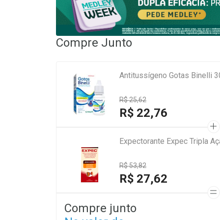
Compre Junto
Antitussígeno Gotas Binelli
R$ 25,62
R$ 22,76
Expectorante Expec Tripla A
R$ 53,82
R$ 27,62
Compre junto