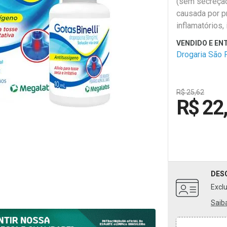
(sem secreção)
causada por 
inflamatórios,
irritativos e a
adulto e pediá
Drogaria São 
dos 2 anos. D
utilizado por 
Caso persisti
R$ 25,62
sintomas proc
R$ 22
DES
Excl
Saib