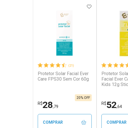
ADICIONAR AOS 
(21)
Protetor Solar Facial Ever
Protetor Solar
Ativar Desconto
Ativar Des
Care FPS30 Sem Cor 60g
Facial Ever 
Kids 12g Sti
Comprar sem Desconto
Comprar s
Comprar sem Desconto
Comprar s
Por R$ 5,93/cada
Por R$ 16,6
Por R$ 5,93/cada
Por R$ 16,6
20% OFF
28
52
R$
R$
,79
,64
COMPRAR
COMPRAR