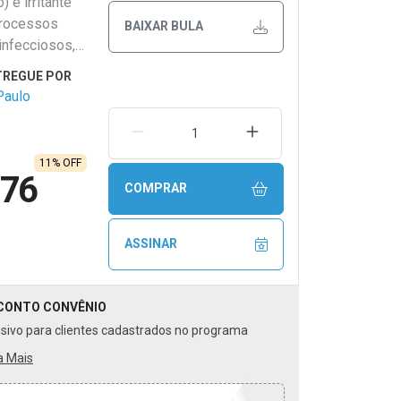
 e irritante
processos
BAIXAR BULA
 infecciosos,
lérgicos. Uso
trico acima
Paulo
eve ser
curto período.
REMOVER UMA UNIDADE
AUMENTAR UMA UNIDA
rem os
11% OFF
ure o médico.
,76
COMPRAR
ASSINAR
CONTO
CONVÊNIO
usivo para clientes cadastrados no programa
a Mais