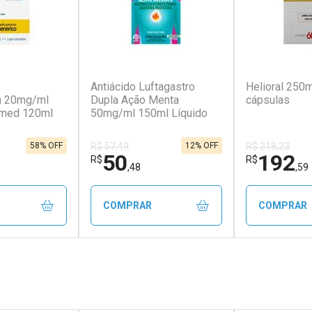
(12)
(3)
Antiácido Luftagastro
Helioral 250
na 20mg/ml
Dupla Ação Menta
cápsulas
rmed 120ml
50mg/ml 150ml Líquido
58% OFF
12% OFF
R$ 57,49
R$ 218,23
50
192
R$
R$
,48
,59
COMPRAR
COMPRAR
FECHAR
FECHAR
FECHAR
FECHAR
rio
Laboratório
Laborató
os
Por Menos
Por Men