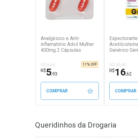
(10)
Analgésico e Anti-
Expectorante
inflamatório Advil Mulher
Acetilcisteí
400mg 2 Cápsulas
Genérico Ge
11% OFF
R$ 6,65
R$ 39,90
5
16
R$
R$
,93
,62
COMPRAR
COMPRAR
FECHAR
FECHAR
Queridinhos da Drogaria
Laboratório
Laborató
Por Menos
Por Men