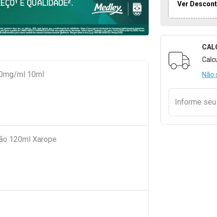
Ver Descont
CAL
Formulári
Calc
 30mg/ml 10ml
Não 
Informe se
ção 120ml Xarope