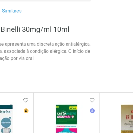
Similares
 Binelli 30mg/ml 10ml
e apresenta uma discreta ação antialérgica,
 associada à condição alérgica. O início de
ção por via oral.
FAVORITOS
ADICIONAR AOS FAVORITOS
ADICIONAR AOS 
erência
Medicamento Genérico
Medicamento Simila