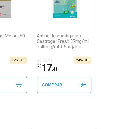
(76)
(29)
mg Melora 60
Antiácido e Antigases
Gastrogel Fresh 37mg/ml
+ 40mg/ml + 5mg/ml
150ml
12% OFF
24% OFF
R$ 22,99
17
R$
,41
COMPRAR
FECHAR
FECHAR
FECHAR
FECHAR
rio
Laboratório
os
Por Menos