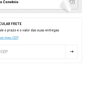
o Convênio
CULAR FRETE
o para Calcular o Frete
ule o prazo e o valor das suas entregas
sei meu CEP
u CEP
CALCULAR FRETE