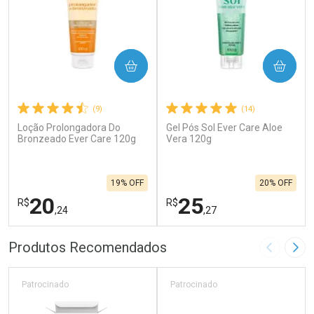
COMPRAR
COMPRAR
(9)
(14)
Loção Prolongadora Do
Gel Pós Sol Ever Care Aloe
Bronzeado Ever Care 120g
Vera 120g
19% OFF
20% OFF
20
25
R$
R$
,24
,27
FECHAR
F
FECHAR
F
Produtos Recomendados
Imagem A
Pró
Laboratório
Laboratório
Por Menos
Por Menos
Patrocinado
Patrocinado