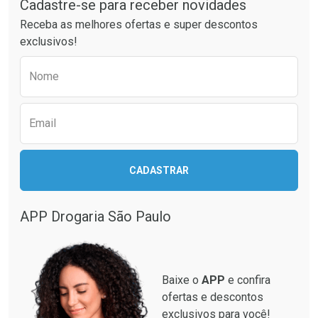
Cadastre-se para receber novidades
Receba as melhores ofertas e super descontos
exclusivos!
Preencha o formulário abaixo para receber 
Nome
Email
Ativar Desconto
CADASTRAR
Ativar Desconto
Comprar sem Desconto
Comprar sem Desconto
Por R$ 130,95/cada
Por R$ 134,99/cada
APP Drogaria São Paulo
Comprar sem Desconto
Comprar sem Desconto
Por R$ 130,95/cada
Por R$ 134,99/cada
Baixe o
APP
e confira
ofertas e descontos
exclusivos para você!