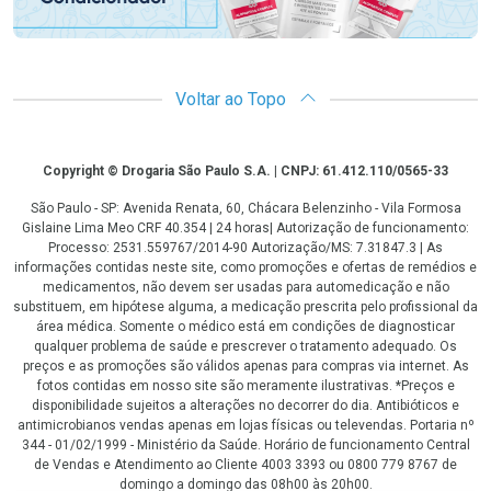
Voltar ao Topo
Copyright
Copyright © Drogaria São Paulo S.A. | CNPJ: 61.412.110/0565-33
São Paulo - SP: Avenida Renata, 60, Chácara Belenzinho - Vila Formosa
Gislaine Lima Meo CRF 40.354 | 24 horas| Autorização de funcionamento:
Processo: 2531.559767/2014-90 Autorização/MS: 7.31847.3 | As
informações contidas neste site, como promoções e ofertas de remédios e
medicamentos, não devem ser usadas para automedicação e não
substituem, em hipótese alguma, a medicação prescrita pelo profissional da
área médica. Somente o médico está em condições de diagnosticar
qualquer problema de saúde e prescrever o tratamento adequado. Os
preços e as promoções são válidos apenas para compras via internet. As
fotos contidas em nosso site são meramente ilustrativas. *Preços e
disponibilidade sujeitos a alterações no decorrer do dia. Antibióticos e
antimicrobianos vendas apenas em lojas físicas ou televendas. Portaria nº
344 - 01/02/1999 - Ministério da Saúde. Horário de funcionamento Central
de Vendas e Atendimento ao Cliente 4003 3393 ou 0800 779 8767 de
domingo a domingo das 08h00 às 20h00.