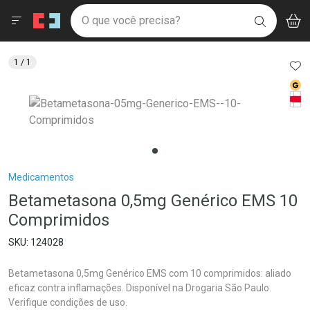
Drogaria São Paulo
Menu
Aces
Ir direto para a home
O que você precisa?
V
i
BUSCAR
Navegue pela página
Ir direto para o conteúdo
Faça a sua busca
Ir direto para a busca
Ir direto para a conta
AD
1
/ 1
Ir direto para a ajuda
Med
Ir direto para a notificações
Tarj
Ir direto para o carrinho
Ir direto para o menu
Breadcrumb
Medicamentos
Betametasona 0,5mg Genérico EMS 10
Comprimidos
124028
Betametasona 0,5mg Genérico EMS com 10 comprimidos: aliado
eficaz contra inflamações. Disponível na Drogaria São Paulo.
Verifique condições de uso.