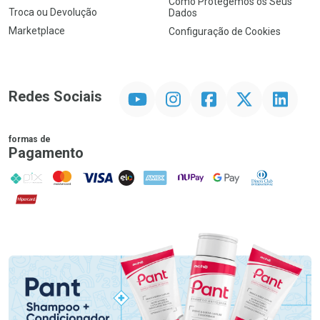
Como Protegemos os Seus
Troca ou Devolução
Dados
Marketplace
Configuração de Cookies
YouTube
Instagram
Facebook
Twitter
Linkedin
Redes Sociais
formas de
Pagamento
PIX
MasterCard
VISA
ELO
AMEX
NuPay
Google Pay
Diners Club
Hipercard
Promoção em Destaque