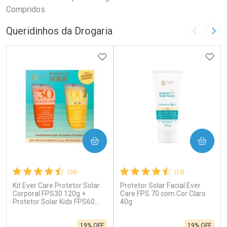
Compridos
Queridinhos da Drogaria
Imagem A
Pró
ADICIONAR AOS FAVORITOS
ADIC
COMPRAR
COMPRAR
(24)
(12)
Kit Ever Care Protetor Solar
Protetor Solar Facial Ever
Corporal FPS30 120g +
Care FPS 70 com Cor Claro
Protetor Solar Kids FPS60
40g
120g
19% OFF
19% OFF