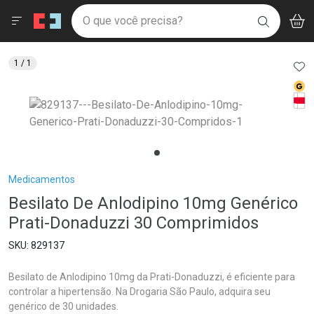
Drogaria São Paulo
Menu
Aces
Ir direto para a home
O que você precisa?
V
i
BUSCAR
Navegue pela página
Ir direto para o conteúdo
Faça a sua busca
Ir direto para a busca
Ir direto para a conta
AD
1
/ 1
Ir direto para a ajuda
Med
Ir direto para a notificações
Tarj
Ir direto para o carrinho
Ir direto para o menu
Breadcrumb
Medicamentos
Besilato De Anlodipino 10mg Genérico
Prati-Donaduzzi 30 Comprimidos
829137
Besilato de Anlodipino 10mg da Prati-Donaduzzi, é eficiente para
controlar a hipertensão. Na Drogaria São Paulo, adquira seu
genérico de 30 unidades.