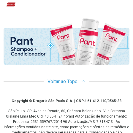
Hipercard
Promoção em Destaque
Voltar ao Topo
Copyright
Copyright © Drogaria São Paulo S.A. | CNPJ: 61.412.110/0565-33
São Paulo - SP: Avenida Renata, 60, Chácara Belenzinho - Vila Formosa
Gislaine Lima Meo CRF 40.354 | 24 horas| Autorização de funcionamento:
Processo: 2531.559767/2014-90 Autorização/MS: 7.31847.3 | As
informações contidas neste site, como promoções e ofertas de remédios e
medicamentos, não devem ser usadas para automedicação e não