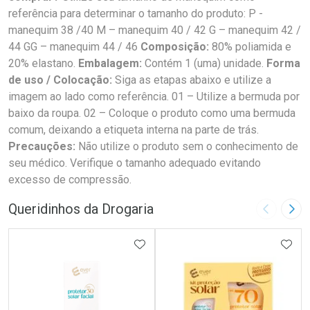
referência para determinar o tamanho do produto: P -
manequim 38 /40 M – manequim 40 / 42 G – manequim 42 /
44 GG – manequim 44 / 46
Composição:
80% poliamida e
20% elastano.
Embalagem:
Contém 1 (uma) unidade.
Forma
de uso / Colocação:
Siga as etapas abaixo e utilize a
imagem ao lado como referência. 01 – Utilize a bermuda por
baixo da roupa. 02 – Coloque o produto como uma bermuda
comum, deixando a etiqueta interna na parte de trás.
Precauções:
Não utilize o produto sem o conhecimento de
seu médico. Verifique o tamanho adequado evitando
excesso de compressão.
Queridinhos da Drogaria
Imagem A
Pró
ADICIONAR AOS FAVORITOS
ADIC