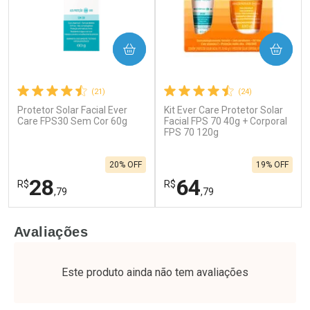
COMPRAR
COMPRAR
(21)
(24)
Protetor Solar Facial Ever
Kit Ever Care Protetor Solar
Care FPS30 Sem Cor 60g
Facial FPS 70 40g + Corporal
FPS 70 120g
20% OFF
19% OFF
28
64
R$
R$
,79
,79
FECHAR
F
FECHAR
F
Avaliações
Laboratório
Laboratório
Por Menos
Por Menos
Este produto ainda não tem avaliações