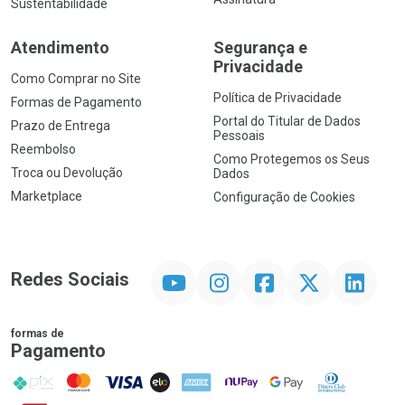
Sustentabilidade
Atendimento
Segurança e
Privacidade
Como Comprar no Site
Política de Privacidade
Formas de Pagamento
Portal do Titular de Dados
Prazo de Entrega
Pessoais
Reembolso
Como Protegemos os Seus
Troca ou Devolução
Dados
Marketplace
Configuração de Cookies
YouTube
Instagram
Facebook
Twitter
Linkedin
Redes Sociais
formas de
Pagamento
PIX
MasterCard
VISA
ELO
AMEX
NuPay
Google Pay
Diners Club