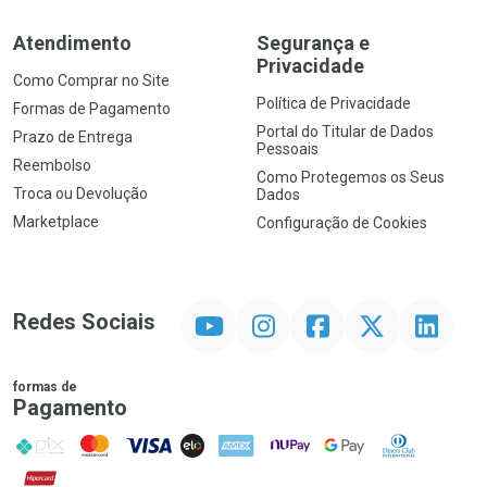
Atendimento
Segurança e
Privacidade
Como Comprar no Site
Política de Privacidade
Formas de Pagamento
Portal do Titular de Dados
Prazo de Entrega
Pessoais
Reembolso
Como Protegemos os Seus
Troca ou Devolução
Dados
Marketplace
Configuração de Cookies
YouTube
Instagram
Facebook
Twitter
Linkedin
Redes Sociais
formas de
Pagamento
PIX
MasterCard
VISA
ELO
AMEX
NuPay
Google Pay
Diners Club
Hipercard