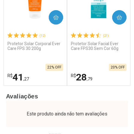
COMPRAR
COMPRAR
(12)
(21)
Protetor Solar Corporal Ever
Protetor Solar Facial Ever
Care FPS 30 200g
Care FPS30 Sem Cor 60g
22% OFF
20% OFF
41
28
R$
R$
,27
,79
FECHAR
F
FECHAR
F
Avaliações
Laboratório
Laboratório
Por Menos
Por Menos
Este produto ainda não tem avaliações