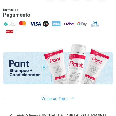
formas de
Pagamento
PIX
MasterCard
VISA
ELO
AMEX
NuPay
Google Pay
Diners Club
Hipercard
Promoção em Destaque
Voltar ao Topo
Copyright
Copyright © Drogaria São Paulo S.A. | CNPJ: 61.412.110/0565-33