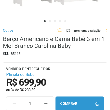
Breadcrumb
Outros
nenhuma avaliação
0
Berço Americano e Cama Bebê 3 em 1
Mel Branco Carolina Baby
85115
Planeta do Bebê
R$ 699,90
ou
3
x
de
R$ 233,30
REMOVER UMA UNIDADE
AUMENTAR UMA UNIDADE
COMPRAR