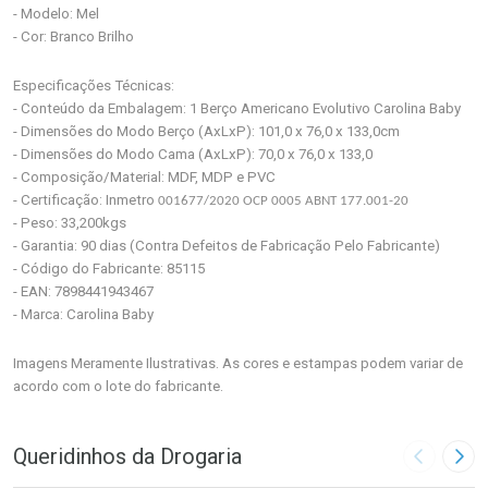
- Modelo: Mel
- Cor: Branco Brilho
Especificações Técnicas:
- Conteúdo da Embalagem: 1 Berço Americano Evolutivo Carolina Baby
- Dimensões do Modo Berço (AxLxP): 101,0 x 76,0 x 133,0cm
- Dimensões do Modo Cama (AxLxP): 70,0 x 76,0 x 133,0
- Composição/Material: MDF, MDP e PVC
- Certificação: Inmetro
001677/2020 OCP 0005 ABNT 177.001-20
- Peso: 33,200kgs
- Garantia: 90 dias (Contra Defeitos de Fabricação Pelo Fabricante)
- Código do Fabricante: 85115
- EAN: 7898441943467
- Marca: Carolina Baby
Imagens Meramente Ilustrativas. As cores e estampas podem variar de
acordo com o lote do fabricante.
Queridinhos da Drogaria
Imagem A
Pró