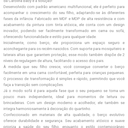
da Carolina Baby é a solução!
Desenvolvido com padrão americano multifuncional, ele é perfeito para
acompanhar o crescimento do seu filho, adaptando-se às diferentes
fases da infância. Fabricado em MDF e MDP de alta resistência e com
acabamento da pintura com tinta atóxica, ele conta com um design
inovador, podendo ser facilmente transformado em cama ou sofá,
oferecendo funcionalidade e estilo para qualquer idade.
Inicialmente, como berço, ele proporciona um espaço seguro e
aconchegante para os recém-nascidos. Com suporte para mosquiteiro e
laterais altas que garantem proteção, esse modo também dispõe de 2
níveis de regulagem de altura, facilitando o acesso dos pais.
À medida que seu filho cresce, você consegue converter o berço
facilmente em uma cama confortável, perfeita para crianças pequenas.
O processo de transformação é simples e rápido, permitindo que você
faça a transição sem complicações.
Já o modo sofá é para aquela fase que o seu pequeno se torna um
pouco mais independente, ideal para momentos de leitura ou
brincadeiras. Com um design moderno e acolhedor, ele também se
integra harmoniosamente à decoração do quartinho.
Confeccionado em materiais de alta qualidade, o berço evolutivo
oferece durabilidade e segurança. Seu acabamento atóxico e suave
prioriza a saúde do seu filho, enquanto o estilo contemporâneo