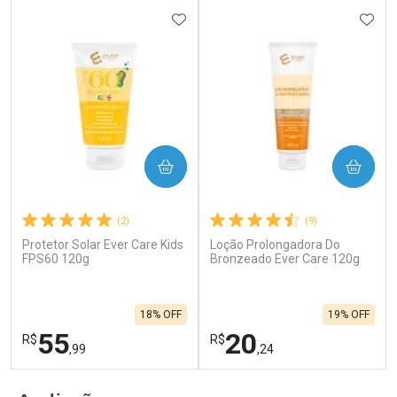
ADICIONAR AOS FAVORITOS
ADIC
COMPRAR
COMPRAR
(2)
(9)
Protetor Solar Ever Care Kids
Loção Prolongadora Do
FPS60 120g
Bronzeado Ever Care 120g
18% OFF
19% OFF
55
20
R$
R$
,99
,24
FECHAR
F
FECHAR
F