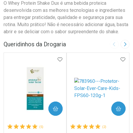
O Whey Protein Shake Dux é uma bebida proteica
desenvolvida com as melhores tecnologias e ingredientes
para entregar praticidade, qualidade e segurança para sua
rotina. Muito prático! Não é necessário adicionar água, basta
abrir e se deliciar com o sabor surpreendente do shake.
Queridinhos da Drogaria
Imagem A
Pró
ADICIONAR AOS FAVORITOS
ADIC
COMPRAR
COMPRAR
(5)
(2)