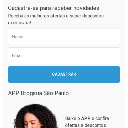
Cadastre-se para receber novidades
Ativar Desconto
Ativar Desconto
Receba as melhores ofertas e super descontos
Comprar sem Desconto
Comprar sem Desconto
exclusivos!
Por R$ 37,25/cada
Por R$ 55,99/cada
Comprar sem Desconto
Comprar sem Desconto
Preencha o formulário abaixo para receber 
Por R$ 37,25/cada
Por R$ 55,99/cada
Nome
Email
CADASTRAR
APP Drogaria São Paulo
Baixe o
APP
e confira
ofertas e descontos