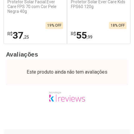
Protetor Solar Facial Ever
Protetor Solar Ever Care Kids
Care FPS 70 com Cor Pele
FPS60 120g
Negra 40g
19% OFF
18% OFF
37
55
R$
R$
,25
,99
FECHAR
F
FECHAR
F
Avaliações
Laboratório
Laboratório
Por Menos
Por Menos
Este produto ainda não tem avaliações
Tudo sobre a Drogaria São Paulo