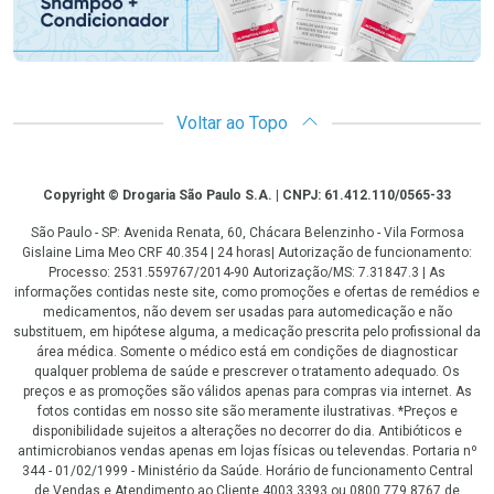
Voltar ao Topo
Copyright
Copyright © Drogaria São Paulo S.A. | CNPJ: 61.412.110/0565-33
São Paulo - SP: Avenida Renata, 60, Chácara Belenzinho - Vila Formosa
Gislaine Lima Meo CRF 40.354 | 24 horas| Autorização de funcionamento:
Processo: 2531.559767/2014-90 Autorização/MS: 7.31847.3 | As
informações contidas neste site, como promoções e ofertas de remédios e
medicamentos, não devem ser usadas para automedicação e não
substituem, em hipótese alguma, a medicação prescrita pelo profissional da
área médica. Somente o médico está em condições de diagnosticar
qualquer problema de saúde e prescrever o tratamento adequado. Os
preços e as promoções são válidos apenas para compras via internet. As
fotos contidas em nosso site são meramente ilustrativas. *Preços e
disponibilidade sujeitos a alterações no decorrer do dia. Antibióticos e
antimicrobianos vendas apenas em lojas físicas ou televendas. Portaria nº
344 - 01/02/1999 - Ministério da Saúde. Horário de funcionamento Central
de Vendas e Atendimento ao Cliente 4003 3393 ou 0800 779 8767 de