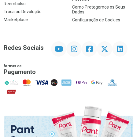
Reembolso
Como Protegemos os Seus
Troca ou Devolução
Dados
Marketplace
Configuração de Cookies
YouTube
Instagram
Facebook
Twitter
Linkedin
Redes Sociais
formas de
Pagamento
PIX
MasterCard
VISA
ELO
AMEX
NuPay
Google Pay
Diners Club
Hipercard
Promoção em Destaque