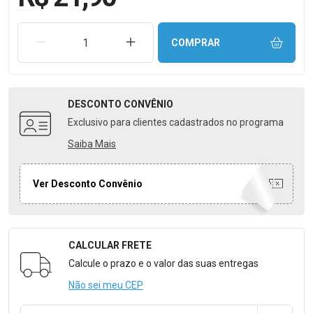
REMOVER UMA UNIDADE
AUMENTAR UMA UNIDADE
COMPRAR
DESCONTO
CONVÊNIO
Exclusivo para clientes cadastrados no programa
Saiba Mais
Ver Desconto Convênio
CALCULAR FRETE
Formulário para Calcular o Frete
Calcule o prazo e o valor das suas entregas
Não sei meu CEP