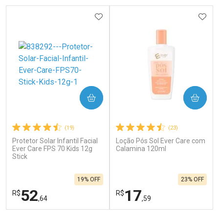
ADICIONAR AOS FAVORITOS
ADIC
COMPRAR
COMPRAR
(19)
(23)
Protetor Solar Infantil Facial
Loção Pós Sol Ever Care com
Ever Care FPS 70 Kids 12g
Calamina 120ml
Stick
19% OFF
23% OFF
52
17
R$
R$
,64
,59