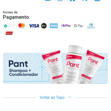
formas de
Pagamento
PIX
MasterCard
VISA
ELO
AMEX
NuPay
Google Pay
Diners Club
Hipercard
Promoção em Destaque
Voltar ao Topo