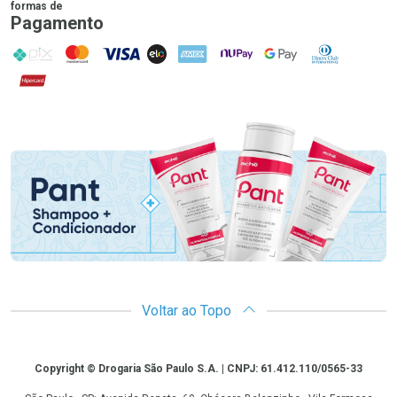
formas de
Pagamento
PIX
MasterCard
VISA
ELO
AMEX
NuPay
Google Pay
Diners Club
Hipercard
Promoção em Destaque
Voltar ao Topo
Copyright
Copyright © Drogaria São Paulo S.A. | CNPJ: 61.412.110/0565-33