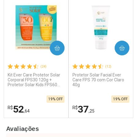
COMPRAR
COMPRAR
(24)
(12)
Kit Ever Care Protetor Solar
Protetor Solar Facial Ever
Corporal FPS30 120g +
Care FPS 70 com Cor Claro
Protetor Solar Kids FPS60
40g
120g
19% OFF
19% OFF
52
37
R$
R$
,64
,25
FECHAR
F
FECHAR
F
Avaliações