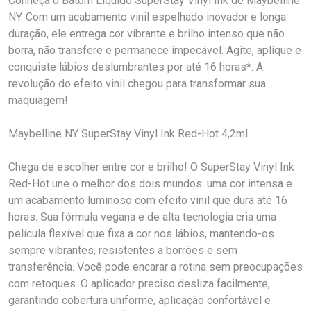
Conheça o Batom Líquido SuperStay Vinyl Ink de Maybelline
NY. Com um acabamento vinil espelhado inovador e longa
duração, ele entrega cor vibrante e brilho intenso que não
borra, não transfere e permanece impecável. Agite, aplique e
conquiste lábios deslumbrantes por até 16 horas*. A
revolução do efeito vinil chegou para transformar sua
maquiagem!
Maybelline NY SuperStay Vinyl Ink Red-Hot 4,2ml
Chega de escolher entre cor e brilho! O SuperStay Vinyl Ink
Red-Hot une o melhor dos dois mundos: uma cor intensa e
um acabamento luminoso com efeito vinil que dura até 16
horas. Sua fórmula vegana e de alta tecnologia cria uma
película flexível que fixa a cor nos lábios, mantendo-os
sempre vibrantes, resistentes a borrões e sem
transferência. Você pode encarar a rotina sem preocupações
com retoques. O aplicador preciso desliza facilmente,
garantindo cobertura uniforme, aplicação confortável e