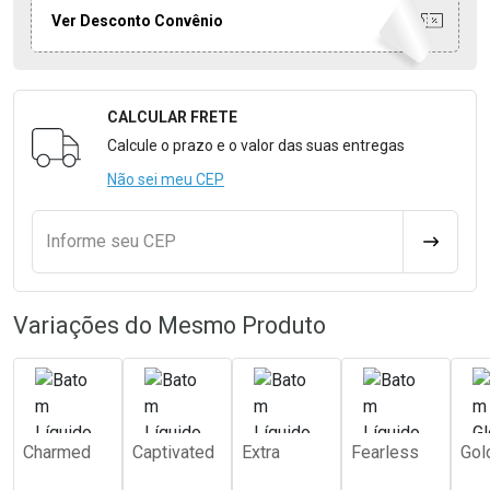
Ver Desconto Convênio
CALCULAR FRETE
Formulário para Calcular o Frete
Calcule o prazo e o valor das suas entregas
Não sei meu CEP
Informe seu CEP
CALCULA
Variações do Mesmo Produto
Charmed
Captivated
Extra
Fearless
Gol