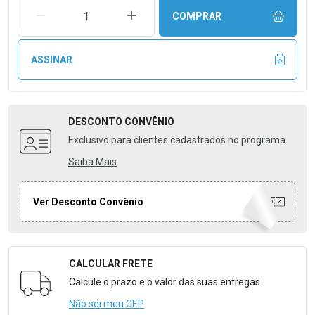
REMOVER UMA UNIDADE
AUMENTAR UMA UNIDADE
COMPRAR
ASSINAR
DESCONTO
CONVÊNIO
Exclusivo para clientes cadastrados no programa
Saiba Mais
Ver Desconto Convênio
CALCULAR FRETE
Formulário para Calcular o Frete
Calcule o prazo e o valor das suas entregas
Não sei meu CEP