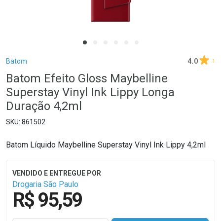
Breadcrumb
Batom
4.0
1
Batom Efeito Gloss Maybelline
Superstay Vinyl Ink Lippy Longa
Duração 4,2ml
861502
Batom Líquido Maybelline Superstay Vinyl Ink Lippy 4,2ml
Drogaria São Paulo
R$ 95,59