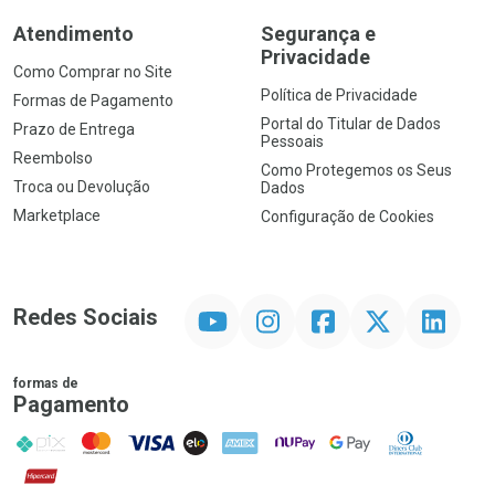
Atendimento
Segurança e
Privacidade
Como Comprar no Site
Política de Privacidade
Formas de Pagamento
Portal do Titular de Dados
Prazo de Entrega
Pessoais
Reembolso
Como Protegemos os Seus
Troca ou Devolução
Dados
Marketplace
Configuração de Cookies
YouTube
Instagram
Facebook
Twitter
Linkedin
Redes Sociais
formas de
Pagamento
PIX
MasterCard
VISA
ELO
AMEX
NuPay
Google Pay
Diners Club
Hipercard