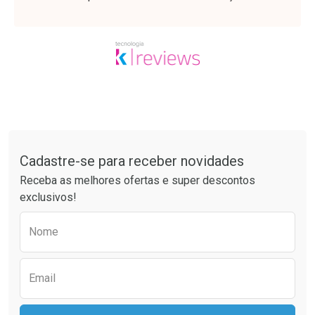
Tudo sobre a Drogaria São Paulo
Cadastre-se para receber novidades
Ativar Desconto
Ativar Desconto
Receba as melhores ofertas e super descontos
Comprar sem Desconto
Comprar sem Desconto
exclusivos!
Por R$ 49,89/cada
Por R$ 21,86/cada
Comprar sem Desconto
Comprar sem Desconto
Preencha o formulário abaixo para receber 
Por R$ 49,89/cada
Por R$ 21,86/cada
Nome
Email