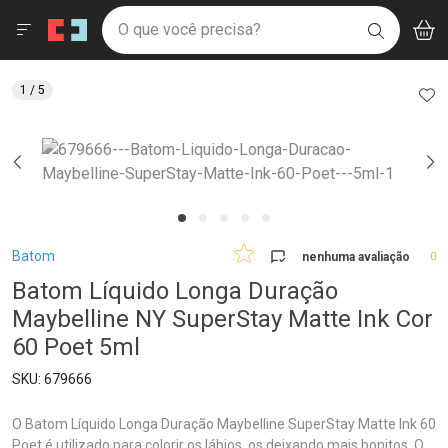
Drogaria São Paulo
Menu
Aces
Ir direto para a home
O que você precisa?
V
i
BUSCAR
Navegue pela página
Ir direto para o conteúdo
Faça a sua busca
Ir direto para a busca
Ir direto para a conta
AD
1
/ 5
Ir direto para a ajuda
Ir direto para a notificações
Ir direto para o carrinho
Ir direto para o menu
Breadcrumb
Batom
nenhuma avaliação
0
Batom Líquido Longa Duração
Maybelline NY SuperStay Matte Ink Cor
60 Poet 5ml
679666
O Batom Líquido Longa Duração Maybelline SuperStay Matte Ink 60
Poet é utilizado para colorir os lábios, os deixando mais bonitos. O