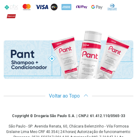
PIX
MasterCard
VISA
ELO
AMEX
NuPay
Google Pay
Diners Club
Hipercard
Promoção em Destaque
Voltar ao Topo
Copyright
Copyright © Drogaria São Paulo S.A. | CNPJ: 61.412.110/0565-33
São Paulo - SP: Avenida Renata, 60, Chácara Belenzinho - Vila Formosa
Gislaine Lima Meo CRF 40.354 | 24 horas| Autorização de funcionamento: