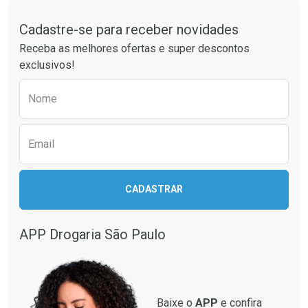
Tudo sobre a Drogaria São Paulo
Cadastre-se para receber novidades
Ativar Desconto
Ativar Desconto
Receba as melhores ofertas e super descontos
Comprar sem Desconto
Comprar sem Desconto
exclusivos!
Por R$ 42,13/cada
Por R$ 34,99/cada
Comprar sem Desconto
Comprar sem Desconto
Preencha o formulário abaixo para receber 
Por R$ 42,13/cada
Por R$ 34,99/cada
Nome
Email
CADASTRAR
APP Drogaria São Paulo
Baixe o
APP
e confira