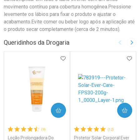
movimento contínuo para cobertura homogênea.Pressione
levemente os lábios para fixar o produto e ajustar o
acabamento.Evite comer ou beber logo após a aplicação até
o produto secar completamente (cerca de 2 minutos).
Queridinhos da Drogaria
Imagem A
Pró
ADICIONAR AOS FAVORITOS
ADIC
COMPRAR
COMPRAR
(9)
(12)
Loção Prolongadora Do
Protetor Solar Corporal Ever