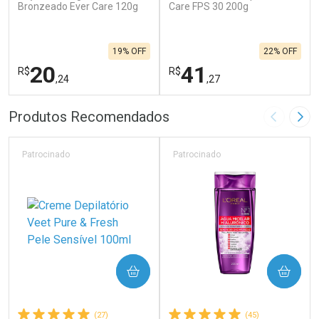
Bronzeado Ever Care 120g
Care FPS 30 200g
19% OFF
22% OFF
20
41
R$
R$
,24
,27
FECHAR
F
FECHAR
F
Produtos Recomendados
Imagem A
Pró
Laboratório
Laboratório
Por Menos
Por Menos
Patrocinado
Patrocinado
COMPRAR
COMPRAR
(27)
(45)