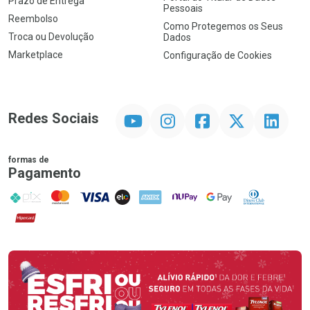
Prazo de Entrega
Pessoais
Reembolso
Como Protegemos os Seus
Troca ou Devolução
Dados
Marketplace
Configuração de Cookies
YouTube
Instagram
Facebook
Twitter
Linkedin
Redes Sociais
formas de
Pagamento
PIX
MasterCard
VISA
ELO
AMEX
NuPay
Google Pay
Diners Club
Hipercard
Promoção em Destaque