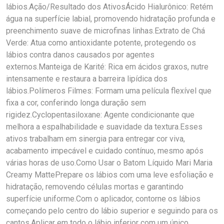
lábios.Ação/Resultado dos AtivosÁcido Hialurônico: Retém
água na superfície labial, promovendo hidratação profunda e
preenchimento suave de microfinas linhas.Extrato de Chá
Verde: Atua como antioxidante potente, protegendo os
lábios contra danos causados por agentes
externos.Manteiga de Karité: Rica em ácidos graxos, nutre
intensamente e restaura a barreira lipídica dos
lábios.Polímeros Filmes: Formam uma película flexível que
fixa a cor, conferindo longa duração sem
rigidez.Cyclopentasiloxane: Agente condicionante que
melhora a espalhabilidade e suavidade da textura.Esses
ativos trabalham em sinergia para entregar cor viva,
acabamento impecável e cuidado contínuo, mesmo após
várias horas de uso.Como Usar o Batom Líquido Mari Maria
Creamy MattePrepare os lábios com uma leve esfoliação e
hidratação, removendo células mortas e garantindo
superfície uniforme.Com o aplicador, contorne os lábios
começando pelo centro do lábio superior e seguindo para os
cantos.Aplicar em todo o lábio inferior com um único