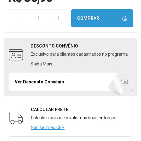
REMOVER UMA UNIDADE
AUMENTAR UMA UNIDADE
COMPRAR
DESCONTO
CONVÊNIO
Exclusivo para clientes cadastrados no programa
Saiba Mais
Ver Desconto Convênio
CALCULAR FRETE
Formulário para Calcular o Frete
Calcule o prazo e o valor das suas entregas
Não sei meu CEP