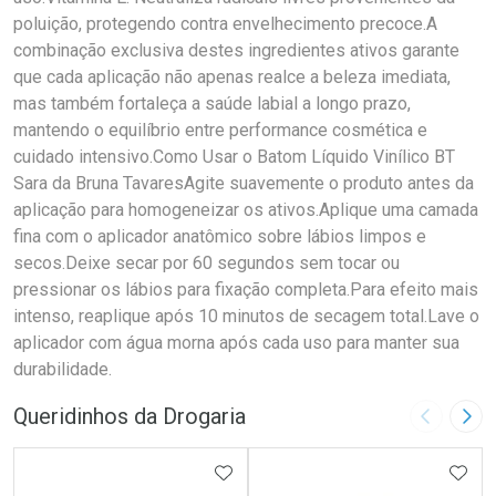
poluição, protegendo contra envelhecimento precoce.A
combinação exclusiva destes ingredientes ativos garante
que cada aplicação não apenas realce a beleza imediata,
mas também fortaleça a saúde labial a longo prazo,
mantendo o equilíbrio entre performance cosmética e
cuidado intensivo.Como Usar o Batom Líquido Vinílico BT
Sara da Bruna TavaresAgite suavemente o produto antes da
aplicação para homogeneizar os ativos.Aplique uma camada
fina com o aplicador anatômico sobre lábios limpos e
secos.Deixe secar por 60 segundos sem tocar ou
pressionar os lábios para fixação completa.Para efeito mais
intenso, reaplique após 10 minutos de secagem total.Lave o
aplicador com água morna após cada uso para manter sua
durabilidade.
Queridinhos da Drogaria
Imagem A
Pró
ADICIONAR AOS FAVORITOS
ADIC