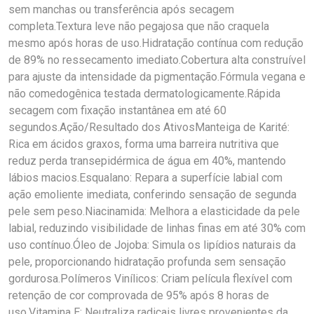
sem manchas ou transferência após secagem
completa.Textura leve não pegajosa que não craquela
mesmo após horas de uso.Hidratação contínua com redução
de 89% no ressecamento imediato.Cobertura alta construível
para ajuste da intensidade da pigmentação.Fórmula vegana e
não comedogênica testada dermatologicamente.Rápida
secagem com fixação instantânea em até 60
segundos.Ação/Resultado dos AtivosManteiga de Karité:
Rica em ácidos graxos, forma uma barreira nutritiva que
reduz perda transepidérmica de água em 40%, mantendo
lábios macios.Esqualano: Repara a superfície labial com
ação emoliente imediata, conferindo sensação de segunda
pele sem peso.Niacinamida: Melhora a elasticidade da pele
labial, reduzindo visibilidade de linhas finas em até 30% com
uso contínuo.Óleo de Jojoba: Simula os lipídios naturais da
pele, proporcionando hidratação profunda sem sensação
gordurosa.Polímeros Vinílicos: Criam película flexível com
retenção de cor comprovada de 95% após 8 horas de
uso.Vitamina E: Neutraliza radicais livres provenientes da