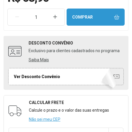
REMOVER UMA UNIDADE
AUMENTAR UMA UNIDADE
COMPRAR
DESCONTO
CONVÊNIO
Exclusivo para clientes cadastrados no programa
Saiba Mais
Ver Desconto Convênio
CALCULAR FRETE
Formulário para Calcular o Frete
Calcule o prazo e o valor das suas entregas
Não sei meu CEP