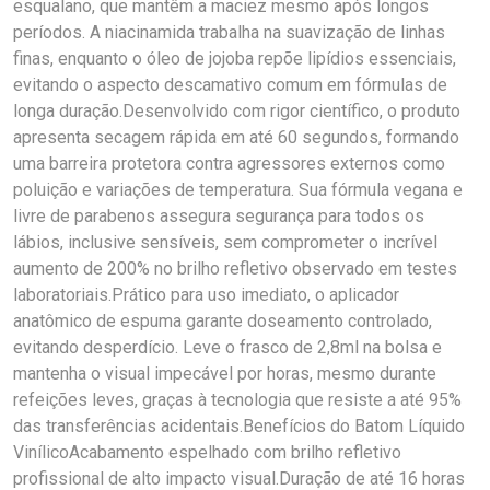
esqualano, que mantêm a maciez mesmo após longos
períodos. A niacinamida trabalha na suavização de linhas
finas, enquanto o óleo de jojoba repõe lipídios essenciais,
evitando o aspecto descamativo comum em fórmulas de
longa duração.Desenvolvido com rigor científico, o produto
apresenta secagem rápida em até 60 segundos, formando
uma barreira protetora contra agressores externos como
poluição e variações de temperatura. Sua fórmula vegana e
livre de parabenos assegura segurança para todos os
lábios, inclusive sensíveis, sem comprometer o incrível
aumento de 200% no brilho refletivo observado em testes
laboratoriais.Prático para uso imediato, o aplicador
anatômico de espuma garante doseamento controlado,
evitando desperdício. Leve o frasco de 2,8ml na bolsa e
mantenha o visual impecável por horas, mesmo durante
refeições leves, graças à tecnologia que resiste a até 95%
das transferências acidentais.Benefícios do Batom Líquido
VinílicoAcabamento espelhado com brilho refletivo
profissional de alto impacto visual.Duração de até 16 horas