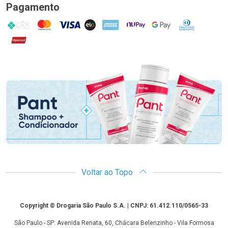
Pagamento
PIX
MasterCard
VISA
ELO
AMEX
NuPay
Google Pay
Diners Club
Hipercard
Promoção em Destaque
Voltar ao Topo
Copyright
Copyright © Drogaria São Paulo S.A. | CNPJ: 61.412.110/0565-33
São Paulo - SP: Avenida Renata, 60, Chácara Belenzinho - Vila Formosa