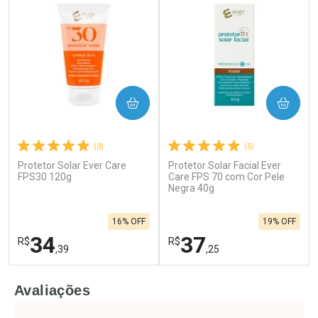
COMPRAR
COMPRAR
(3)
(5)
Protetor Solar Ever Care
Protetor Solar Facial Ever
FPS30 120g
Care FPS 70 com Cor Pele
Negra 40g
16% OFF
19% OFF
34
37
R$
R$
,39
,25
FECHAR
F
FECHAR
F
Avaliações