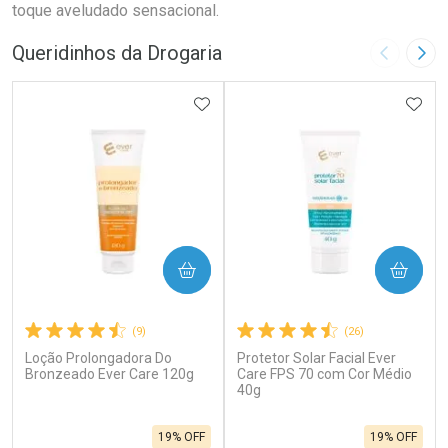
toque aveludado sensacional.
Queridinhos da Drogaria
Imagem A
Pró
ADICIONAR AOS FAVORITOS
ADIC
COMPRAR
COMPRAR
(9)
(26)
Loção Prolongadora Do
Protetor Solar Facial Ever
Bronzeado Ever Care 120g
Care FPS 70 com Cor Médio
40g
19% OFF
19% OFF