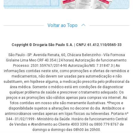
Voltar ao Topo
Copyright
Copyright © Drogaria São Paulo S.A. | CNPJ: 61.412.110/0565-33
São Paulo - SP: Avenida Renata, 60, Chácara Belenzinho - Vila Formosa
Gislaine Lima Meo CRF 40.354 | 24 horas| Autorização de funcionamento:
Processo: 2531.559767/2014-90 Autorização/MS: 7.31847.3 | As
informações contidas neste site, como promoções e ofertas de remédios e
medicamentos, não devem ser usadas para automedicação e não
substituem, em hipótese alguma, a medicação prescrita pelo profissional da
área médica. Somente o médico está em condições de diagnosticar
qualquer problema de saúde e prescrever o tratamento adequado. Os
preços e as promoções são válidos apenas para compras via internet. As
fotos contidas em nosso site são meramente ilustrativas. *Preços e
disponibilidade sujeitos a alterações no decorrer do dia. Antibióticos e
antimicrobianos vendas apenas em lojas físicas ou televendas. Portaria nº
344 - 01/02/1999 - Ministério da Saúde. Horário de funcionamento Central
de Vendas e Atendimento ao Cliente 4003 3393 ou 0800 779 8767 de
domingo a domingo das 08h00 às 20h00.