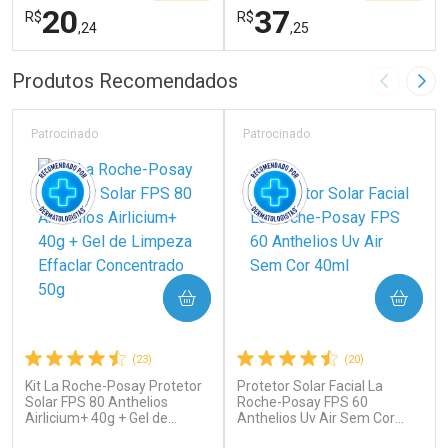
20
37
R$
R$
,24
,25
FECHAR
F
FECHAR
F
Produtos Recomendados
Imagem A
Pró
Laboratório
Laboratório
Por Menos
Por Menos
Patrocinado
Patrocinado
COMPRAR
COMPRAR
(23)
(20)
Kit La Roche-Posay Protetor
Protetor Solar Facial La
Ativar Desconto
Ativar Desconto
Solar FPS 80 Anthelios
Roche-Posay FPS 60
Airlicium+ 40g + Gel de
Comprar sem Desconto
Anthelios Uv Air Sem Cor
Comprar sem Desconto
Limpeza Effaclar
40ml
Por R$ 20,24/cada
Por R$ 37,25/cada