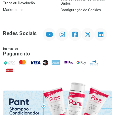
Troca ou Devolução
Dados
Marketplace
Configuração de Cookies
YouTube
Instagram
Facebook
Twitter
Linkedin
Redes Sociais
formas de
Pagamento
PIX
MasterCard
VISA
ELO
AMEX
NuPay
Google Pay
Diners Club
Hipercard
Promoção em Destaque