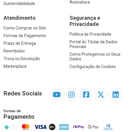
Assinatura
Sustentabilidade
Atendimento
Segurança e
Privacidade
Como Comprar no Site
Política de Privacidade
Formas de Pagamento
Portal do Titular de Dados
Prazo de Entrega
Pessoais
Reembolso
Como Protegemos os Seus
Troca ou Devolução
Dados
Marketplace
Configuração de Cookies
YouTube
Instagram
Facebook
Twitter
Linkedin
Redes Sociais
formas de
Pagamento
PIX
MasterCard
VISA
ELO
AMEX
NuPay
Google Pay
Diners Club