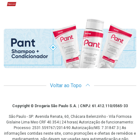
Hipercard
Promoção em Destaque
Voltar ao Topo
Copyright
Copyright © Drogaria São Paulo S.A. | CNPJ: 61.412.110/0565-33
São Paulo - SP: Avenida Renata, 60, Chácara Belenzinho - Vila Formosa
Gislaine Lima Meo CRF 40.354 | 24 horas| Autorização de funcionamento:
Processo: 2531.559767/2014-90 Autorização/MS: 7.31847.3 | As
informações contidas neste site, como promoções e ofertas de remédios e
medicamentos, não devem ser usadas para automedicação e não