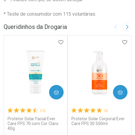
* Teste de consumidor com 115 voluntárias.
Queridinhos da Drogaria
Imagem A
Pró
ADICIONAR AOS FAVORITOS
ADIC
COMPRAR
COMPRAR
(12)
(2)
Protetor Solar Facial Ever
Protetor Solar Corporal Ever
Care FPS 70 com Cor Claro
Care FPS 30 500ml
40g