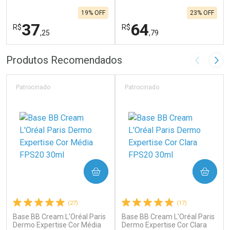
19% OFF
23% OFF
37
64
R$
R$
,25
,79
FECHAR
F
FECHAR
F
Produtos Recomendados
Imagem A
Pró
Laboratório
Laboratório
Por Menos
Por Menos
Patrocinado
Patrocinado
COMPRAR
COMPRAR
(27)
(17)
Base BB Cream L'Oréal Paris
Base BB Cream L'Oréal Paris
Ativar Desconto
Ativar Desconto
Dermo Expertise Cor Média
Dermo Expertise Cor Clara