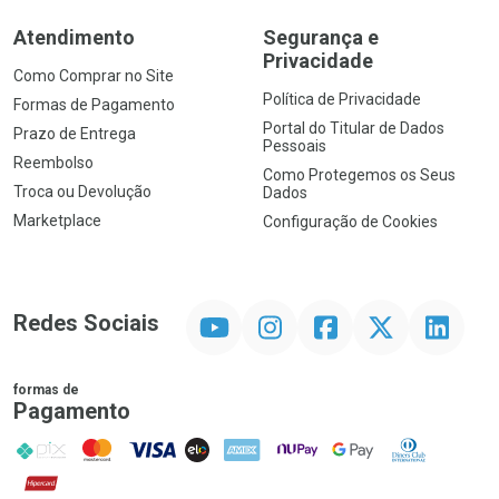
Atendimento
Segurança e
Privacidade
Como Comprar no Site
Política de Privacidade
Formas de Pagamento
Portal do Titular de Dados
Prazo de Entrega
Pessoais
Reembolso
Como Protegemos os Seus
Troca ou Devolução
Dados
Marketplace
Configuração de Cookies
YouTube
Instagram
Facebook
Twitter
Linkedin
Redes Sociais
formas de
Pagamento
PIX
MasterCard
VISA
ELO
AMEX
NuPay
Google Pay
Diners Club
Hipercard