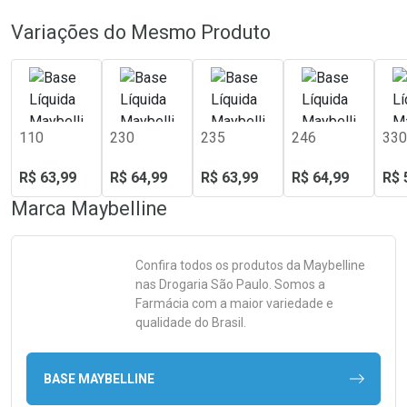
Variações do Mesmo Produto
110
230
235
246
330
R$ 63,99
R$ 64,99
R$ 63,99
R$ 64,99
R$ 
Marca
Maybelline
Confira todos os produtos da
Maybelline
nas Drogaria São Paulo. Somos a
Farmácia com a maior variedade e
qualidade do Brasil.
BASE MAYBELLINE