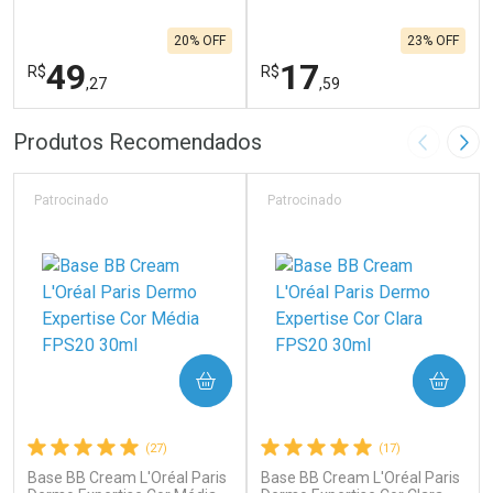
20% OFF
23% OFF
49
17
R$
R$
,27
,59
FECHAR
F
FECHAR
F
Produtos Recomendados
Imagem A
Pró
Laboratório
Laboratório
Por Menos
Por Menos
Patrocinado
Patrocinado
COMPRAR
COMPRAR
(27)
(17)
Base BB Cream L'Oréal Paris
Base BB Cream L'Oréal Paris
Ativar Desconto
Ativar Desconto