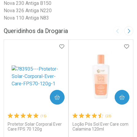
Nova 230 Antiga B150
Nova 326 Antiga N220
Nova 110 Antiga N83
Queridinhos da Drogaria
Imagem A
Pró
ADICIONAR AOS FAVORITOS
ADIC
COMPRAR
COMPRAR
(15)
(23)
Protetor Solar Corporal Ever
Loção Pós Sol Ever Care com
Care FPS 70 120g
Calamina 120ml