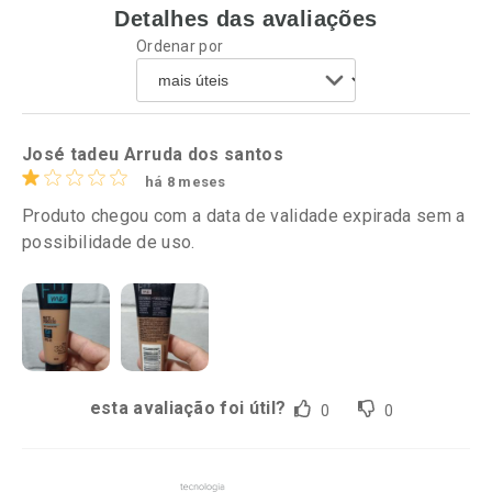
Detalhes das avaliações
Ativar Desconto
Ativar Desconto
Ordenar por
Comprar sem Desconto
Comprar sem Desconto
Por R$ 52,99/cada
Por R$ 52,99/cada
Comprar sem Desconto
Comprar sem Desconto
Por R$ 52,99/cada
Por R$ 52,99/cada
José tadeu Arruda dos santos
há 8 meses
Produto chegou com a data de validade expirada sem a
possibilidade de uso.
esta avaliação foi útil?
0
0