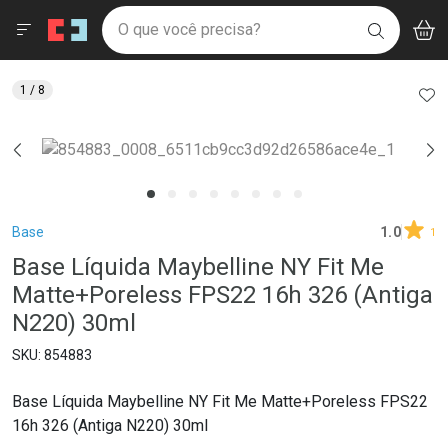
Drogaria São Paulo
Menu
Aces
Ir direto para a home
O que você precisa?
V
i
BUSCAR
Navegue pela página
Ir direto para o conteúdo
Faça a sua busca
Ir direto para a busca
Ir direto para a conta
AD
1
/ 8
Ir direto para a ajuda
Ir direto para a notificações
Ir direto para o carrinho
Ir direto para o menu
Breadcrumb
Base
1.0
1
Base Líquida Maybelline NY Fit Me
Matte+Poreless FPS22 16h 326 (Antiga
N220) 30ml
854883
Base Líquida Maybelline NY Fit Me Matte+Poreless FPS22
16h 326 (Antiga N220) 30ml