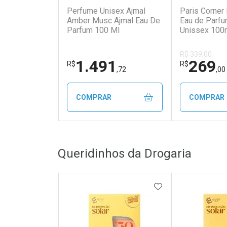
Perfume Unisex Ajmal
Paris Corner
Amber Musc Ajmal Eau De
Eau de Parfu
Parfum 100 Ml
Unissex 100
R$ 339,00
1.491
269
R$
R$
,72
,00
COMPRAR
COMPRAR
FECHAR
FECHAR
Queridinhos da Drogaria
Laboratório
Laborató
Por Menos
Por Men
ADICIONAR AOS 