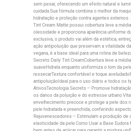
sem pesar, oferecendo um efeito natural e lum
cuidada.Sua fórmula combina o melhor da maqui
hidratação e proteção contra agentes externos. I
Tint Cream Matte possui cobertura leve a média,
oleosidade e proporciona aparência uniforme d
exclusiva, o produto vai além da estética, entre
ação antipoluição que preservam a vitalidade d
vegana, é a base ideal para uma rotina de belez
Secrets Daily Tint CreamCobertura leve a médi
suaveHidrata enquanto uniformiza o tom da pel
ressecarTextura confortável e toque aveludado
antipoluiçãoIdeal para o uso diário e todos os
AtivosTecnologia Secrets – Promove hidratação
os danos da poluição e do estresse urbano.Vita
envelhecimento precoce e protege a pele dos ra
pele hidratada e preenchida, conferindo aspec
Rejuvenescedores – Estimulam a produção de c
elasticidade da pele.Como Usar a Base Eudora N
bem antes de aplicar para garantir a mistura un