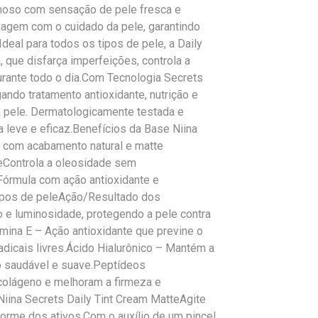
inoso com sensação de pele fresca e
agem com o cuidado da pele, garantindo
deal para todos os tipos de pele, a Daily
 que disfarça imperfeições, controla a
urante todo o dia.Com Tecnologia Secrets
gando tratamento antioxidante, nutrição e
a pele. Dermatologicamente testada e
a leve e eficaz.Benefícios da Base Niina
a com acabamento natural e matte
eControla a oleosidade sem
Fórmula com ação antioxidante e
 tipos de peleAção/Resultado dos
 e luminosidade, protegendo a pele contra
mina E – Ação antioxidante que previne o
dicais livres.Ácido Hialurônico – Mantém a
to saudável e suave.Peptídeos
olágeno e melhoram a firmeza e
iina Secrets Daily Tint Cream MatteAgite
iforme dos ativos.Com o auxílio de um pincel,