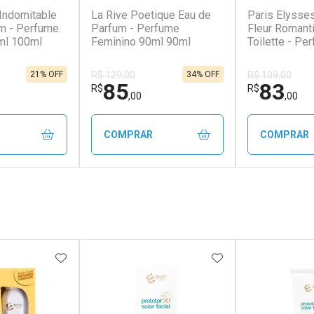
 Indomitable
La Rive Poetique Eau de
Paris Elysses
m - Perfume
Parfum - Perfume
Fleur Romant
ml 100ml
Feminino 90ml 90ml
Toilette - Pe
Feminino 10
21% OFF
34% OFF
R$ 129,00
R$ 109,00
85
83
R$
R$
,00
,00
COMPRAR
COMPRAR
FECHAR
FECHAR
FECHAR
FECHAR
rio
Laboratório
Laborató
os
Por Menos
Por Men
FAVORITOS
ADICIONAR AOS FAVORITOS
ADICIONAR AOS 