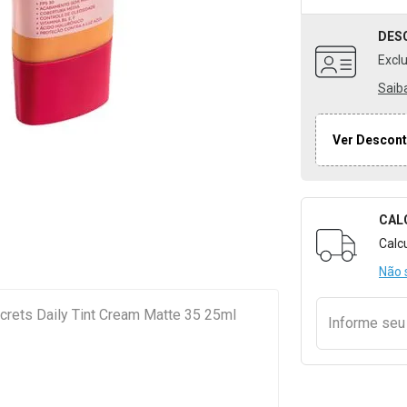
DES
Excl
Saib
Ver Descont
CAL
Formulári
Calc
Não 
crets Daily Tint Cream Matte 35 25ml
Informe se