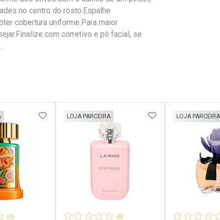
ades no centro do rosto.Espalhe
ter cobertura uniforme.Para maior
ar.Finalize com corretivo e pó facial, se
.
FAVORITOS
ADICIONAR AOS FAVORITOS
ADICIONAR AOS 
A
LOJA PARCEIRA
LOJA PARCEIRA
(0)
(0)