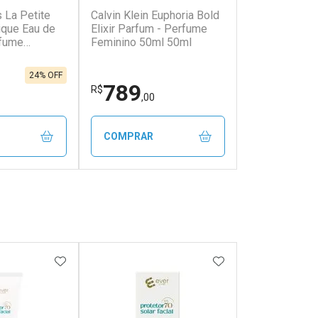
 La Petite
Calvin Klein Euphoria Bold
ique Eau de
Elixir Parfum - Perfume
rfume
Feminino 50ml 50ml
0ml
24% OFF
789
R$
,00
COMPRAR
FECHAR
FECHAR
FECHAR
FECHAR
rio
Laboratório
os
Por Menos
FAVORITOS
ADICIONAR AOS FAVORITOS
ADICIONAR AOS 