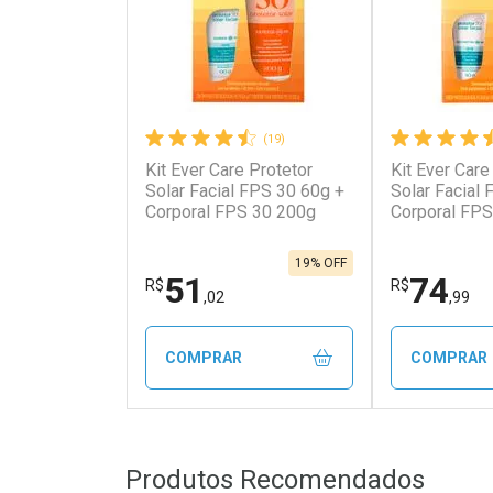
(19)
Kit Ever Care Protetor
Kit Ever Care
Ativar Desconto
Ativar Des
Solar Facial FPS 30 60g +
Solar Facial
Corporal FPS 30 200g
Corporal FPS
Aerossol
Comprar sem Desconto
Comprar s
Comprar sem Desconto
Comprar s
Por R$ 1.491,72/cada
Por R$ 269
Por R$ 1.491,72/cada
Por R$ 269,
19% OFF
51
74
R$
R$
,02
,99
COMPRAR
COMPRAR
FECHAR
FECHAR
Produtos Recomendados
Laboratório
Laborató
Por Menos
Por Men