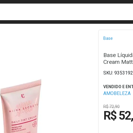
busca
isa?
Bread
Base
Base Líquid
Cream Matt
9353192
AMOBELEZA
R$ 72,90
R$ 52