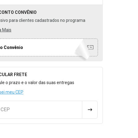
CONTO
CONVÊNIO
usivo para clientes cadastrados no programa
a Mais
o Convênio
CULAR FRETE
o para Calcular o Frete
ule o prazo e o valor das suas entregas
sei meu CEP
u CEP
CALCULAR FRETE