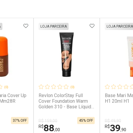
FAVORITOS
ADICIONAR AOS FAVORITOS
ADICIONAR AOS 
A
LOJA PARCEIRA
LOJA PARCEIRA
(0)
(0)
ria Cover Up
Revlon ColorStay Full
Base Mari Ma
 Mm28R
Cover Foundation Warm
H1 20ml H1
Golden 310 - Base Líquida
30ml Warm Golden 310
Warm Golden 310
37% OFF
45% OFF
R$ 159,00
R$ 49,90
88
39
R$
R$
,00
,90