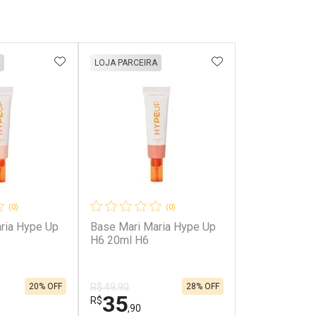
FAVORITOS
ADICIONAR AOS FAVORITOS
ADICIONAR AOS 
LOJA PARCEIRA
(0)
(0)
ria Hype Up
Base Mari Maria Hype Up
H6 20ml H6
20% OFF
28% OFF
R$ 49,90
35
R$
,90