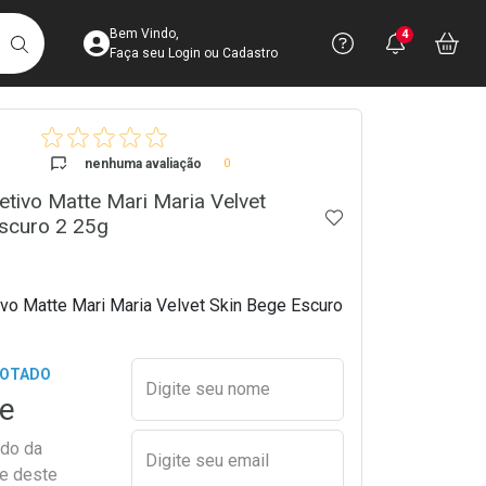
Acesse sua Conta
Precisa de 
Notific
Aces
Bem Vindo,
4
Você po
notifica
Vo
it
BUSCAR
Ver Recursos 
Faça seu Login ou Cadastro
crumb
Atendimento ao 
nenhuma avaliação
0
etivo Matte Mari Maria Velvet
Central de Ajud
ADICIONAR AOS 
scuro 2 25g
Televendas
4003-3393
ivo Matte Mari Maria Velvet Skin Bege Escuro
Preencher nome e email para s
GOTADO
Digite seu nome
e
ado da
Digite seu email
de deste