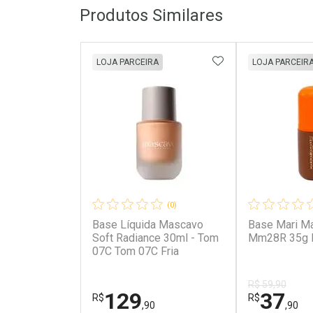
Produtos Similares
ADICIONAR AOS 
LOJA PARCEIRA
LOJA PARCEIR
(0)
Base Líquida Mascavo
Base Mari Ma
Soft Radiance 30ml - Tom
Mm28R 35g
07C Tom 07C Fria
R$ 59,90
129
37
R$
R$
,90
,90