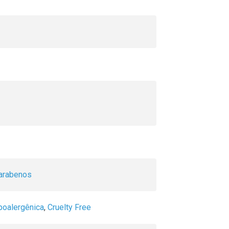
arabenos
poalergênica
,
Cruelty Free