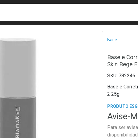
busca
isa?
Bread
Base
Base e Corr
Skin Bege E
782246
Base e Corret
2 25g
PRODUTO ES
Avise-M
Para ser avis
disponibilida