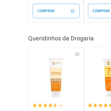
COMPRAR
COMPRAR
FECHAR
FECHAR
Queridinhos da Drogaria
Laboratório
Laborató
Por Menos
Por Men
ADICIONAR AOS 
(9)