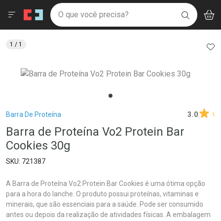
Drogaria São Paulo
Menu
Aces
Ir direto para a home
O que você precisa?
V
i
BUSCAR
Navegue pela página
Ir direto para o conteúdo
Faça a sua busca
Ir direto para a busca
Ir direto para a conta
AD
1
/ 1
Ir direto para a ajuda
Ir direto para a notificações
Ir direto para o carrinho
Ir direto para o menu
Breadcrumb
Barra De Proteína
3.0
1
Barra de Proteína Vo2 Protein Bar
Cookies 30g
721387
A Barra de Proteína Vo2 Protein Bar Cookies é uma ótima opção
para a hora do lanche. O produto possui proteínas, vitaminas e
minerais, que são essenciais para a saúde. Pode ser consumido
antes ou depois da realização de atividades físicas. A embalagem