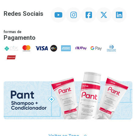
YouTube
Instagram
Facebook
Twitter
Linkedin
Redes Sociais
formas de
Pagamento
PIX
MasterCard
VISA
ELO
AMEX
NuPay
Google Pay
Diners Club
Hipercard
Promoção em Destaque