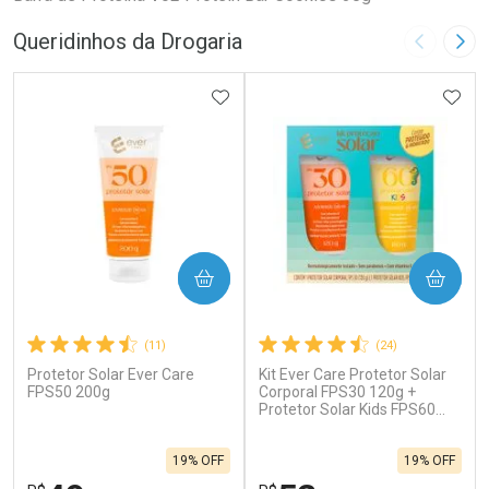
Queridinhos da Drogaria
Imagem A
Pró
ADICIONAR AOS FAVORITOS
ADIC
COMPRAR
COMPRAR
(11)
(24)
Protetor Solar Ever Care
Kit Ever Care Protetor Solar
FPS50 200g
Corporal FPS30 120g +
Protetor Solar Kids FPS60
120g
19% OFF
19% OFF