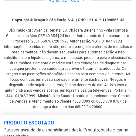
Voltar ao Topo
Copyright
Copyright © Drogaria São Paulo S.A. | CNPJ: 61.412.110/0565-33
São Paulo - SP: Avenida Renata, 60, Chácara Belenzinho - Vila Formosa
Gislaine Lima Meo CRF 40.354 | 24 horas| Autorização de funcionamento:
Processo: 2531.559767/2014-90 Autorização/MS: 7.31847.3 | As
informações contidas neste site, como promoções e ofertas de remédios e
medicamentos, não devem ser usadas para automedicação e não
substituem, em hipótese alguma, a medicação prescrita pelo profissional da
área médica. Somente o médico está em condições de diagnosticar
qualquer problema de saúde e prescrever o tratamento adequado. Os
preços e as promoções são válidos apenas para compras via internet. As
fotos contidas em nosso site são meramente ilustrativas. *Preços e
disponibilidade sujeitos a alterações no decorrer do dia. Antibióticos e
antimicrobianos vendas apenas em lojas físicas ou televendas. Portaria nº
344 - 01/02/1999 - Ministério da Saúde. Horário de funcionamento Central
de Vendas e Atendimento ao Cliente 4003 3393 ou 0800 779 8767 de
domingo a domingo das 08h00 às 20h00.
LGPD Aceite os Cookies
PRODUTO ESGOTADO
Para ser avisado da disponibilidade deste Produto, basta clicar no