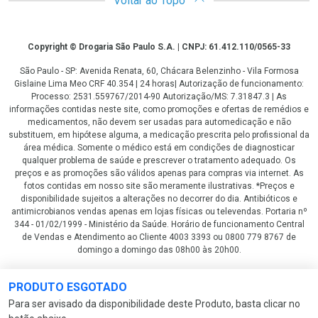
Voltar ao Topo
Copyright
Copyright © Drogaria São Paulo S.A. | CNPJ: 61.412.110/0565-33
São Paulo - SP: Avenida Renata, 60, Chácara Belenzinho - Vila Formosa
Gislaine Lima Meo CRF 40.354 | 24 horas| Autorização de funcionamento:
Processo: 2531.559767/2014-90 Autorização/MS: 7.31847.3 | As
informações contidas neste site, como promoções e ofertas de remédios e
medicamentos, não devem ser usadas para automedicação e não
substituem, em hipótese alguma, a medicação prescrita pelo profissional da
área médica. Somente o médico está em condições de diagnosticar
qualquer problema de saúde e prescrever o tratamento adequado. Os
preços e as promoções são válidos apenas para compras via internet. As
fotos contidas em nosso site são meramente ilustrativas. *Preços e
disponibilidade sujeitos a alterações no decorrer do dia. Antibióticos e
antimicrobianos vendas apenas em lojas físicas ou televendas. Portaria nº
344 - 01/02/1999 - Ministério da Saúde. Horário de funcionamento Central
de Vendas e Atendimento ao Cliente 4003 3393 ou 0800 779 8767 de
domingo a domingo das 08h00 às 20h00.
LGPD Aceite os Cookies
PRODUTO ESGOTADO
Para ser avisado da disponibilidade deste Produto, basta clicar no