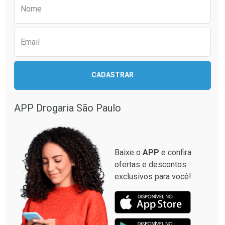
Preencha o formulário abaixo para receber 
Por R$ 61,55/cada
Por R$ 64,79/cada
Nome
Email
CADASTRAR
APP Drogaria São Paulo
Baixe o
APP
e confira
ofertas e descontos
exclusivos para você!