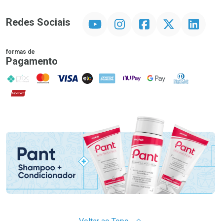
YouTube
Instagram
Facebook
Twitter
Linkedin
Redes Sociais
formas de
Pagamento
PIX
MasterCard
VISA
ELO
AMEX
NuPay
Google Pay
Diners Club
Hipercard
Promoção em Destaque