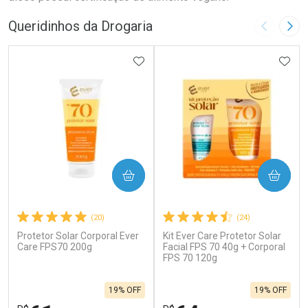
Queridinhos da Drogaria
Imagem A
Pró
ADICIONAR AOS FAVORITOS
ADIC
COMPRAR
COMPRAR
(20)
(24)
Protetor Solar Corporal Ever
Kit Ever Care Protetor Solar
Care FPS70 200g
Facial FPS 70 40g + Corporal
FPS 70 120g
19% OFF
19% OFF