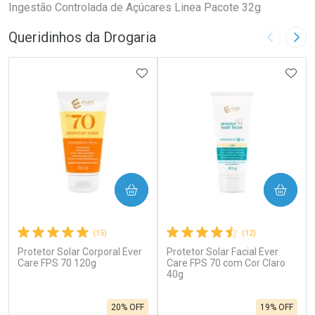
Ingestão Controlada de Açúcares Linea Pacote 32g
Queridinhos da Drogaria
Imagem A
Pró
ADICIONAR AOS FAVORITOS
ADIC
COMPRAR
COMPRAR
(15)
(12)
Protetor Solar Corporal Ever
Protetor Solar Facial Ever
Care FPS 70 120g
Care FPS 70 com Cor Claro
40g
20% OFF
19% OFF