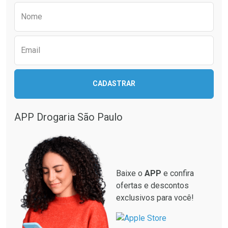
Comprar sem Desconto
Comprar sem Desconto
Preencha o formulário abaixo para receber 
Por R$ 49,27/cada
Por R$ 37,25/cada
Nome
Email
CADASTRAR
APP Drogaria São Paulo
Baixe o
APP
e confira
ofertas e descontos
exclusivos para você!