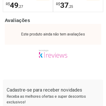
49
37
R$
R$
,27
,25
FECHAR
F
FECHAR
F
Avaliações
Laboratório
Laboratório
Por Menos
Por Menos
Este produto ainda não tem avaliações
Tudo sobre a Drogaria São Paulo
Cadastre-se para receber novidades
Ativar Desconto
Ativar Desconto
Receba as melhores ofertas e super descontos
Comprar sem Desconto
Comprar sem Desconto
exclusivos!
Por R$ 49,27/cada
Por R$ 37,25/cada