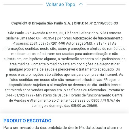
Voltar ao Topo
Copyright
Copyright © Drogaria São Paulo S.A. | CNPJ: 61.412.110/0565-33
São Paulo - SP: Avenida Renata, 60, Chácara Belenzinho - Vila Formosa
Gislaine Lima Meo CRF 40.354 | 24 horas| Autorização de funcionamento:
Processo: 2531.559767/2014-90 Autorização/MS: 7.31847.3 | As
informações contidas neste site, como promoções e ofertas de remédios e
medicamentos, não devem ser usadas para automedicação e não
substituem, em hipótese alguma, a medicação prescrita pelo profissional da
área médica. Somente o médico está em condições de diagnosticar
qualquer problema de saúde e prescrever o tratamento adequado. Os
preços e as promoções são válidos apenas para compras via internet. As
fotos contidas em nosso site são meramente ilustrativas. *Preços e
disponibilidade sujeitos a alterações no decorrer do dia. Antibióticos e
antimicrobianos vendas apenas em lojas físicas ou televendas. Portaria nº
344 - 01/02/1999 - Ministério da Saúde. Horário de funcionamento Central
de Vendas e Atendimento ao Cliente 4003 3393 ou 0800 779 8767 de
domingo a domingo das 08h00 às 20h00.
LGPD Aceite os Cookies
PRODUTO ESGOTADO
Para ser avisado da disponibilidade deste Produto, basta clicar no