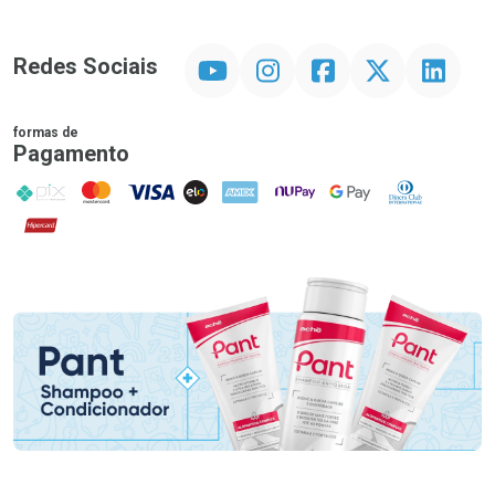
YouTube
Instagram
Facebook
Twitter
Linkedin
Redes Sociais
formas de
Pagamento
PIX
MasterCard
VISA
ELO
AMEX
NuPay
Google Pay
Diners Club
Hipercard
Promoção em Destaque