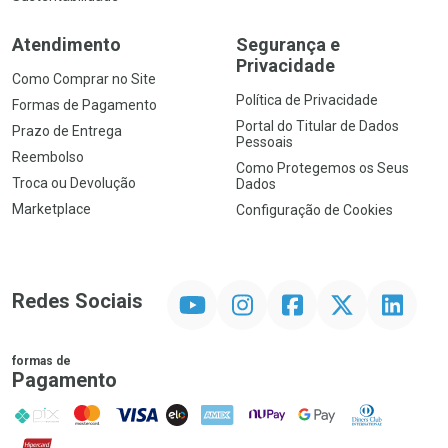
Atendimento
Segurança e
Privacidade
Como Comprar no Site
Política de Privacidade
Formas de Pagamento
Portal do Titular de Dados
Prazo de Entrega
Pessoais
Reembolso
Como Protegemos os Seus
Troca ou Devolução
Dados
Marketplace
Configuração de Cookies
YouTube
Instagram
Facebook
Twitter
Linkedin
Redes Sociais
formas de
Pagamento
PIX
MasterCard
VISA
ELO
AMEX
NuPay
Google Pay
Diners Club
Hipercard