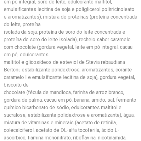
em pó integral, soro de leite, edulcorante maltitol,
emulsificantes lecitina de soja e poliglicerol polirricinoleato
e aromatizantes), mistura de proteínas (proteína concentrada
do leite, proteína
isolada da soja, proteína de soro do leite concentrada e
proteína de soro do leite isolada), recheio sabor caramelo
com chocolate (gordura vegetal, leite em pó integral, cacau
em pó, edulcorantes
maltitol e glicosídeos de esteviol de Stevia rebaudiana
Bertoni, estabilizante polidextrose, aromatizantes, corante
caramelo I e emulsificante lecitina de soja), gordura vegetal,
biscoito de
chocolate (fécula de mandioca, farinha de arroz branco,
gordura de palma, cacau em pó, banana, amido, sal, fermento
químico bicarbonato de sódio, edulcorantes maltitol e
sucralose, estabilizante polidextrose e aromatizante), água,
mistura de vitaminas e minerais (acetato de retinila,
colecalciferol, acetato de DL-alfa tocoferila, ácido L-
ascórbico, tiamina mononitrato, riboflavina, nicotinamida,