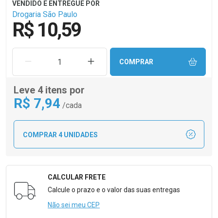
Drogaria São Paulo
R$ 10,59
REMOVER UMA UNIDADE
AUMENTAR UMA UNIDADE
COMPRAR
Leve 4 itens por
R$
7
,94
/cada
COMPRAR 4 UNIDADES
CALCULAR FRETE
Formulário para Calcular o Frete
Calcule o prazo e o valor das suas entregas
Não sei meu CEP