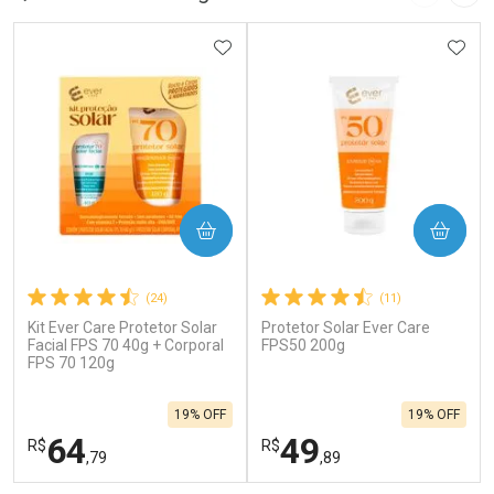
Imagem A
Pró
ADICIONAR AOS FAVORITOS
ADIC
COMPRAR
COMPRAR
(24)
(11)
Kit Ever Care Protetor Solar
Protetor Solar Ever Care
Facial FPS 70 40g + Corporal
FPS50 200g
FPS 70 120g
19% OFF
19% OFF
64
49
R$
R$
,79
,89