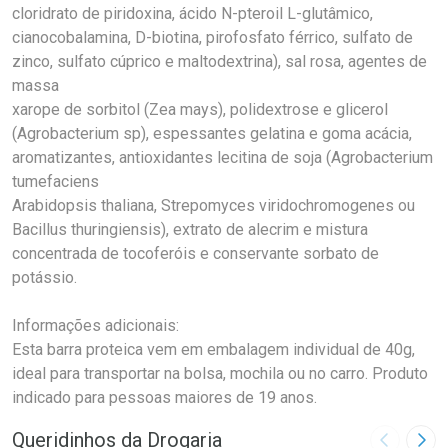
cloridrato de piridoxina, ácido N-pteroil L-glutâmico,
cianocobalamina, D-biotina, pirofosfato férrico, sulfato de
zinco, sulfato cúprico e maltodextrina), sal rosa, agentes de
massa
xarope de sorbitol (Zea mays), polidextrose e glicerol
(Agrobacterium sp), espessantes gelatina e goma acácia,
aromatizantes, antioxidantes lecitina de soja (Agrobacterium
tumefaciens
Arabidopsis thaliana, Strepomyces viridochromogenes ou
Bacillus thuringiensis), extrato de alecrim e mistura
concentrada de tocoferóis e conservante sorbato de
potássio.
Informações adicionais:
Esta barra proteica vem em embalagem individual de 40g,
ideal para transportar na bolsa, mochila ou no carro. Produto
indicado para pessoas maiores de 19 anos.
Queridinhos da Drogaria