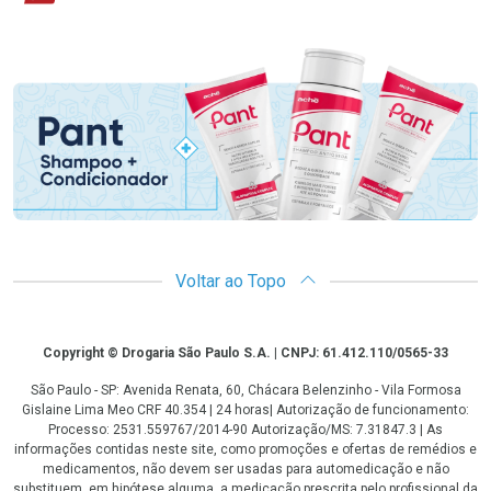
Promoção em Destaque
Voltar ao Topo
Copyright
Copyright © Drogaria São Paulo S.A. | CNPJ: 61.412.110/0565-33
São Paulo - SP: Avenida Renata, 60, Chácara Belenzinho - Vila Formosa
Gislaine Lima Meo CRF 40.354 | 24 horas| Autorização de funcionamento:
Processo: 2531.559767/2014-90 Autorização/MS: 7.31847.3 | As
informações contidas neste site, como promoções e ofertas de remédios e
medicamentos, não devem ser usadas para automedicação e não
substituem, em hipótese alguma, a medicação prescrita pelo profissional da