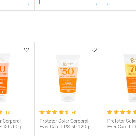
FECHAR
FECHAR
FECHAR
FECHAR
rio
Laboratório
Laborató
os
Por Menos
Por Men
FAVORITOS
ADICIONAR AOS FAVORITOS
ADICIONAR AOS 
(12)
(4)
r Corporal
Protetor Solar Corporal
Protetor Sola
conto
Ativar Desconto
Ativar Desc
S 30 200g
Ever Care FPS 50 120g
Ever Care FP