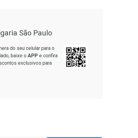
onto
Ativar Desconto
garia São Paulo
em Desconto
Comprar sem Desconto
em Desconto
Comprar sem Desconto
era do seu celular para o
7/cada
Por R$ 12,99/cada
7/cada
Por R$ 12,99/cada
lado, baixe o
APP
e confira
scontos exclusivos para