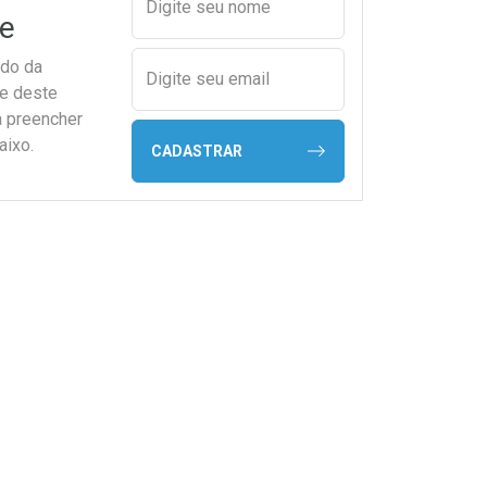
Digite seu nome
e
ado da
Digite seu email
de deste
a preencher
aixo.
CADASTRAR