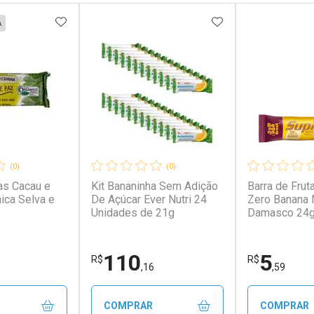
FAVORITOS
ADICIONAR AOS FAVORITOS
ADICIONAR AOS 
A
(0)
(0)
tas Cacau e
Kit Bananinha Sem Adição
Barra de Frut
ica Selva e
De Açúcar Ever Nutri 24
Zero Banana
Unidades de 21g
Damasco 24
110
5
R$
R$
,16
,59
COMPRAR
COMPRAR