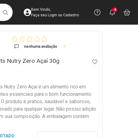
Acesse sua Conta
Precisa de 
Notific
Aces
Bem Vindo,
4
Você po
notifica
Vo
it
BUSCAR
Ver Recursos 
Faça seu Login ou Cadastro
crumb
Atendimento ao 
nenhuma avaliação
0
Central de Ajud
ts Nutry Zero Açaí 30g
ADICIONAR AOS 
Televendas
4003-3393
ts Nutry Zero Açaí é um alimento rico em
ientes essenciais para o bom funcionamento
 O produto é prático, saudável e saboroso,
evado para qualquer lugar. Não possui adição
em sua composição. A embalagem contém
Preencher nome e email para s
GOTADO