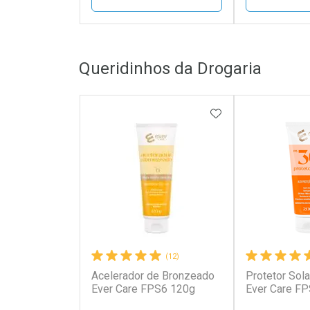
FECHAR
FECHAR
Queridinhos da Drogaria
Laboratório
Laborató
Por Menos
Por Men
ADICIONAR AOS 
(12)
Comprar 4 unidades
Acelerador de Bronzeado
Protetor Sola
Ativar Desconto
Ativar Des
Por R$ 3,74/cada
Ever Care FPS6 120g
Ever Care FP