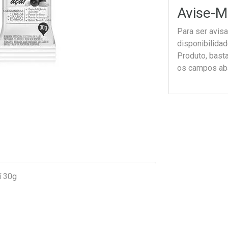
Avise-M
Para ser avis
disponibilida
Produto, bast
os campos ab
í 30g