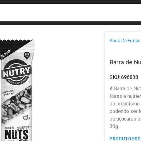
busca
isa?
Bread
Barra De Frutas
Barra de Nu
696838
A Barra de Nu
fibras e nutr
do organismo.
podendo ser l
de açúcares 
30g.
PRODUTO ES