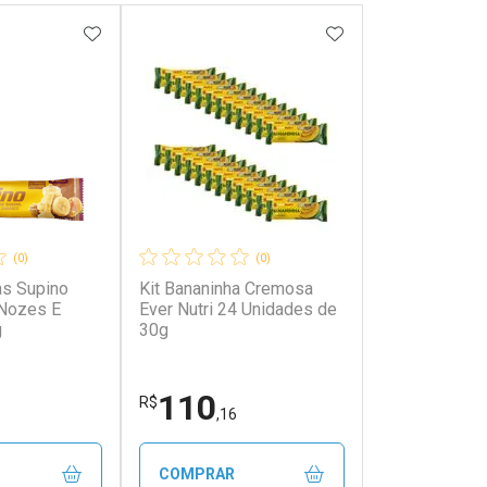
FAVORITOS
ADICIONAR AOS FAVORITOS
ADICIONAR AOS 
(0)
(0)
as Supino
Kit Bananinha Cremosa
 Nozes E
Ever Nutri 24 Unidades de
g
30g
110
R$
,16
COMPRAR