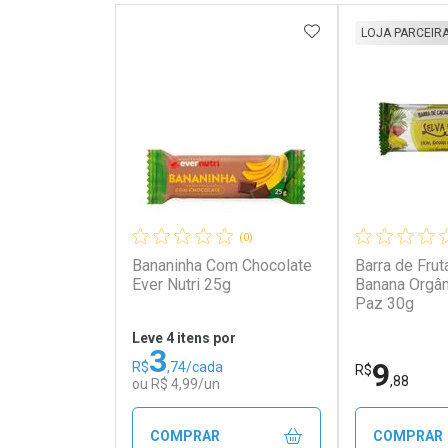
ADICIONAR AOS 
LOJA PARCEIR
(0)
Bananinha Com Chocolate
Barra de Fru
Ever Nutri 25g
Banana Orgân
Paz 30g
Leve 4 itens por
3
9
R$
,74/cada
R$
,88
ou R$ 4,99/un
COMPRAR
COMPRAR