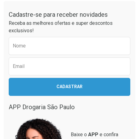
Tudo sobre a Drogaria São Paulo
Cadastre-se para receber novidades
Ativar Desconto
Ativar Desconto
Receba as melhores ofertas e super descontos
Comprar sem Desconto
Comprar sem Desconto
exclusivos!
Por R$ 49,27/cada
Por R$ 20,24/cada
Comprar sem Desconto
Comprar sem Desconto
Preencha o formulário abaixo para receber 
Por R$ 49,27/cada
Por R$ 20,24/cada
Nome
Email
CADASTRAR
APP Drogaria São Paulo
Baixe o
APP
e confira