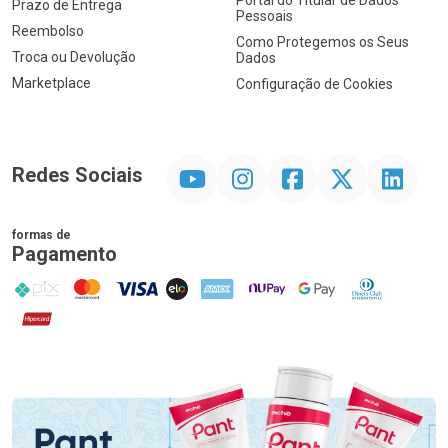
Portal do Titular de Dados
Prazo de Entrega
Pessoais
Reembolso
Como Protegemos os Seus
Troca ou Devolução
Dados
Marketplace
Configuração de Cookies
YouTube
Instagram
Facebook
Twitter
Linkedin
Redes Sociais
formas de
Pagamento
PIX
MasterCard
VISA
ELO
AMEX
NuPay
Google Pay
Diners Club
Hipercard
Promoção em Destaque