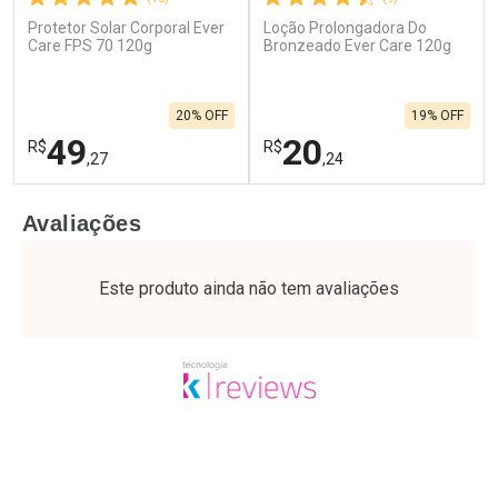
Protetor Solar Corporal Ever
Loção Prolongadora Do
Care FPS 70 120g
Bronzeado Ever Care 120g
20% OFF
19% OFF
49
20
R$
R$
,27
,24
FECHAR
F
FECHAR
F
Avaliações
Laboratório
Laboratório
Por Menos
Por Menos
Este produto ainda não tem avaliações