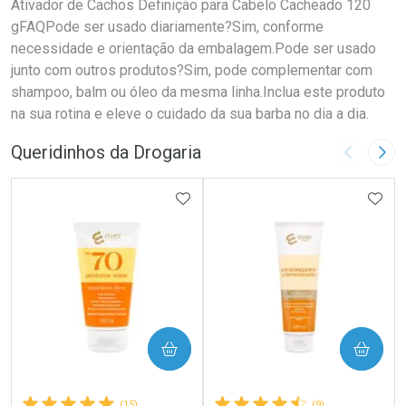
Ativador de Cachos Definição para Cabelo Cacheado 120
gFAQPode ser usado diariamente?Sim, conforme
necessidade e orientação da embalagem.Pode ser usado
junto com outros produtos?Sim, pode complementar com
shampoo, balm ou óleo da mesma linha.Inclua este produto
na sua rotina e eleve o cuidado da sua barba no dia a dia.
Queridinhos da Drogaria
Imagem A
Pró
ADICIONAR AOS FAVORITOS
ADIC
COMPRAR
COMPRAR
(15)
(9)