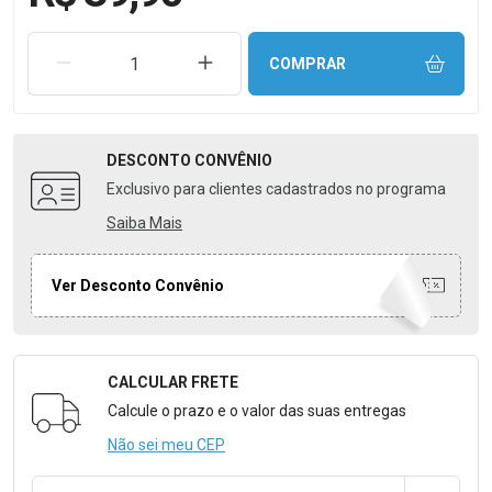
REMOVER UMA UNIDADE
AUMENTAR UMA UNIDADE
COMPRAR
DESCONTO
CONVÊNIO
Exclusivo para clientes cadastrados no programa
Saiba Mais
Ver Desconto Convênio
CALCULAR FRETE
Formulário para Calcular o Frete
Calcule o prazo e o valor das suas entregas
Não sei meu CEP