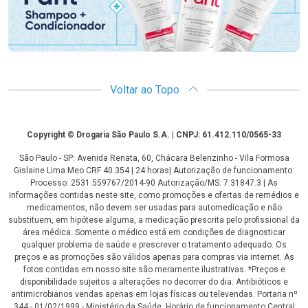
Voltar ao Topo
Copyright
Copyright © Drogaria São Paulo S.A. | CNPJ: 61.412.110/0565-33
São Paulo - SP: Avenida Renata, 60, Chácara Belenzinho - Vila Formosa
Gislaine Lima Meo CRF 40.354 | 24 horas| Autorização de funcionamento:
Processo: 2531.559767/2014-90 Autorização/MS: 7.31847.3 | As
informações contidas neste site, como promoções e ofertas de remédios e
medicamentos, não devem ser usadas para automedicação e não
substituem, em hipótese alguma, a medicação prescrita pelo profissional da
área médica. Somente o médico está em condições de diagnosticar
qualquer problema de saúde e prescrever o tratamento adequado. Os
preços e as promoções são válidos apenas para compras via internet. As
fotos contidas em nosso site são meramente ilustrativas. *Preços e
disponibilidade sujeitos a alterações no decorrer do dia. Antibióticos e
antimicrobianos vendas apenas em lojas físicas ou televendas. Portaria nº
344 - 01/02/1999 - Ministério da Saúde. Horário de funcionamento Central