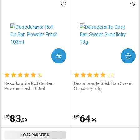
ADICIONAR AOS FAVORITOS
ADI
FECHAR
FECHAR
F
F
Laboratório
Por Menos
Laboratório
Por Menos
COMPRAR
COMPRAR
(8)
(13)
Desodorante Roll On Ban
Desodorante Stick Ban Sweet
Powder Fresh 103ml
Simplicity 73g
Ativar Desconto
Ativar Desconto
Comprar sem Desconto
Comprar sem Desconto
83
64
R$
Comprar sem Desconto
R$
Comprar sem Desconto
Por R$ 79,99/cada
Por R$ 64,99/cada
,59
,99
Por R$ 79,99/cada
Por R$ 64,99/cada
LOJA PARCEIRA
FECHAR
FECHAR
F
F