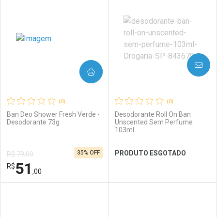
Laboratório
Por Menos
Laboratório
Por Menos
AVISE-ME
COMPRAR
(0)
(0)
Ban Deo Shower Fresh Verde -
Desodorante Roll On Ban
Desodorante 73g
Unscented Sem Perfume
103ml
Ativar Desconto
Ativar Desconto
35% OFF
PRODUTO ESGOTADO
R$ 79,00
Comprar sem Desconto
Comprar sem Desconto
51
R$
Comprar sem Desconto
Comprar sem Desconto
Por R$ 83,59/cada
Por R$ 64,99/cada
,00
Por R$ 83,59/cada
Por R$ 64,99/cada
FECHAR
FECHAR
FEC
FEC