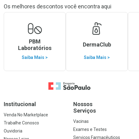
Os melhores descontos você encontra aqui
PBM
DermaClub
Laboratórios
Saiba Mais >
Saiba Mais >
Ir para a Home
Institucional
Nossos
Serviços
Venda No Marketplace
Vacinas
Trabalhe Conosco
Exames e Testes
Ouvidoria
Serviços Farmacêuticos