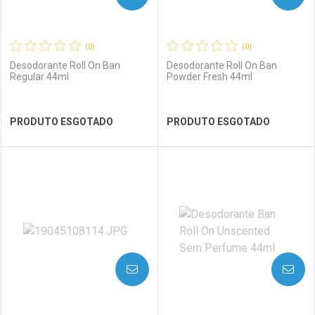
(0)
(0)
Desodorante Roll On Ban
Desodorante Roll On Ban
Regular 44ml
Powder Fresh 44ml
Ver Desconto Convênio
Ver Desconto Convênio
PRODUTO ESGOTADO
PRODUTO ESGOTADO
FECHAR
FECHAR
FEC
FEC
Laboratório
Por Menos
Laboratório
Por Menos
AVISE-ME
AVISE-ME