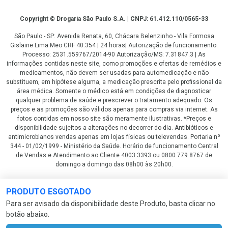
Copyright
Copyright © Drogaria São Paulo S.A. | CNPJ: 61.412.110/0565-33
São Paulo - SP: Avenida Renata, 60, Chácara Belenzinho - Vila Formosa
Gislaine Lima Meo CRF 40.354 | 24 horas| Autorização de funcionamento:
Processo: 2531.559767/2014-90 Autorização/MS: 7.31847.3 | As
informações contidas neste site, como promoções e ofertas de remédios e
medicamentos, não devem ser usadas para automedicação e não
substituem, em hipótese alguma, a medicação prescrita pelo profissional da
área médica. Somente o médico está em condições de diagnosticar
qualquer problema de saúde e prescrever o tratamento adequado. Os
preços e as promoções são válidos apenas para compras via internet. As
fotos contidas em nosso site são meramente ilustrativas. *Preços e
disponibilidade sujeitos a alterações no decorrer do dia. Antibióticos e
antimicrobianos vendas apenas em lojas físicas ou televendas. Portaria nº
344 - 01/02/1999 - Ministério da Saúde. Horário de funcionamento Central
de Vendas e Atendimento ao Cliente 4003 3393 ou 0800 779 8767 de
domingo a domingo das 08h00 às 20h00.
LGPD Aceite os Cookies
PRODUTO ESGOTADO
Para ser avisado da disponibilidade deste Produto, basta clicar no
botão abaixo.