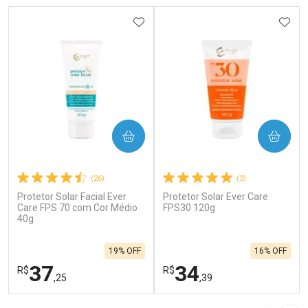
ADICIONAR AOS FAVORITOS
ADIC
COMPRAR
COMPRAR
(26)
(3)
Protetor Solar Facial Ever
Protetor Solar Ever Care
Care FPS 70 com Cor Médio
FPS30 120g
40g
19% OFF
16% OFF
37
34
R$
R$
,25
,39