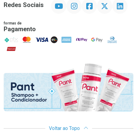
YouTube
Instagram
Facebook
Twitter
Linkedin
Redes Sociais
formas de
Pagamento
PIX
MasterCard
VISA
ELO
AMEX
NuPay
Google Pay
Diners Club
Hipercard
Promoção em Destaque
Voltar ao Topo